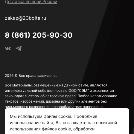
Доставка по всей России
М24
zakaz@23bolta.ru
М30
8 (861) 205-90-30
М36
М42
2026 © Все права защищены.
Все материалы, размещенные на данном сайте, являются
интеллектуальной собственностью ООО "СЭМ" и охраняются
М48
законодательством об авторском праве. Любое использование
текстов, изображений, дизайна или других элементов без
письменного разрешения правообладателя запрещено.
Мы используем файлы cookie. Продолжив
Информация, представленная на сайте, носит исключительно
использование сайта, Вы соглашаетесь с политикой
ознакомительный характер и не может рассматриваться как
публичная оферта в соответствии со ст. 437 ГК РФ.
использования файлов cookie, обработки