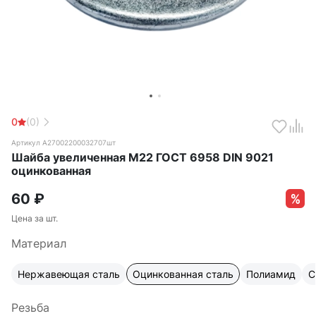
0
(0)
Артикул А27002200032707шт
Шайба увеличенная М22 ГОСТ 6958 DIN 9021
оцинкованная
60
₽
Цена за шт.
Материал
Нержавеющая сталь
Оцинкованная сталь
Полиамид
С
Резьба