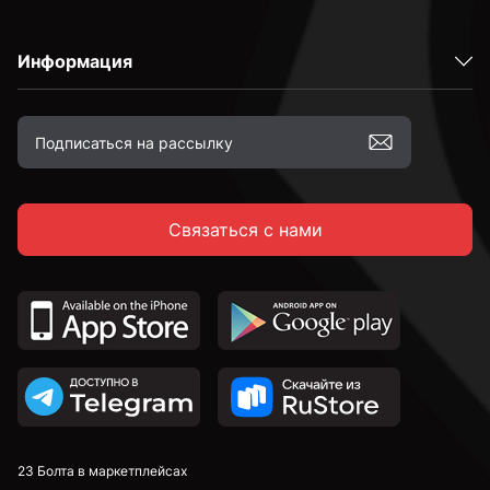
Информация
М3
М4
Связаться с нами
М5
М5.5
М6
М8
23 Болта в маркетплейсах