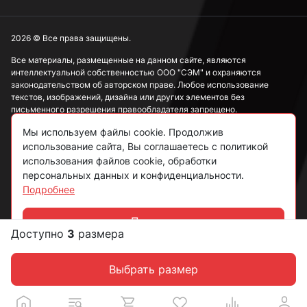
2026 © Все права защищены.
Все материалы, размещенные на данном сайте, являются
интеллектуальной собственностью ООО "СЭМ" и охраняются
законодательством об авторском праве. Любое использование
текстов, изображений, дизайна или других элементов без
письменного разрешения правообладателя запрещено.
Мы используем файлы cookie. Продолжив
Информация, представленная на сайте, носит исключительно
ознакомительный характер и не может рассматриваться как
использование сайта, Вы соглашаетесь с политикой
публичная оферта в соответствии со ст. 437 ГК РФ.
использования файлов cookie, обработки
персональных данных и конфиденциальности.
Подробнее
Политика конфиденциальности
Согласие на обработку данных
Принять
Доступно
3
размера
Чат
Пользовательское соглашение
Выбрать размер