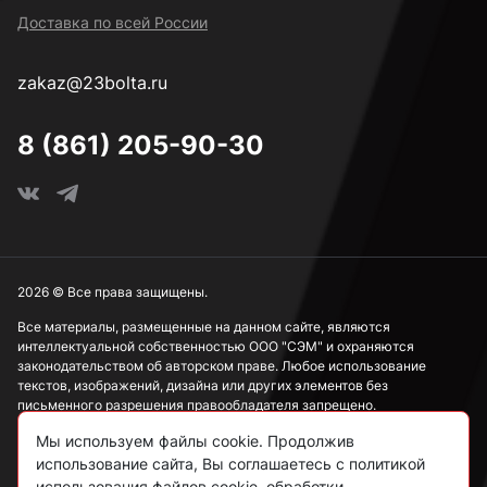
Доставка по всей России
zakaz@23bolta.ru
8 (861) 205-90-30
2026 © Все права защищены.
Все материалы, размещенные на данном сайте, являются
интеллектуальной собственностью ООО "СЭМ" и охраняются
законодательством об авторском праве. Любое использование
текстов, изображений, дизайна или других элементов без
письменного разрешения правообладателя запрещено.
Мы используем файлы cookie. Продолжив
Информация, представленная на сайте, носит исключительно
ознакомительный характер и не может рассматриваться как
использование сайта, Вы соглашаетесь с политикой
публичная оферта в соответствии со ст. 437 ГК РФ.
использования файлов cookie, обработки