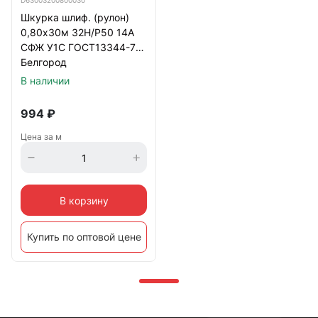
D63003200800030
Шкурка шлиф. (рулон)
0,80х30м 32Н/Р50 14А
СФЖ У1С ГОСТ13344-79
Белгород
В наличии
994
₽
Цена за м
В корзину
Купить по оптовой цене