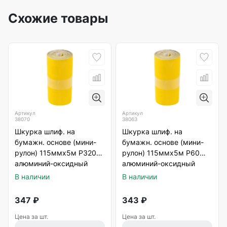
Схожие товары
Артикул
Артикул
38070
38063
Шкурка шлиф. на
Шкурка шлиф. на
бумажн. основе (мини-
бумажн. основе (мини-
рулон) 115ммх5м Р320
рулон) 115ммх5м Р60
алюминий-оксидный
алюминий-оксидный
абразивный слой
абразивный слой
В наличии
В наличии
347
₽
343
₽
Цена за шт.
Цена за шт.