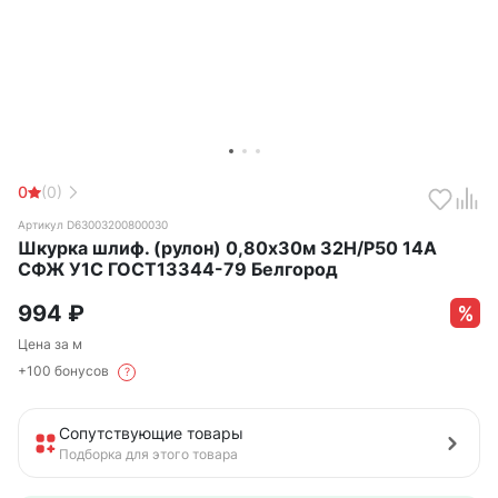
0
(0)
Артикул D63003200800030
Шкурка шлиф. (рулон) 0,80х30м 32Н/Р50 14А
СФЖ У1С ГОСТ13344-79 Белгород
994
₽
Цена за м
+100 бонусов
?
Сопутствующие товары
Подборка для этого товара