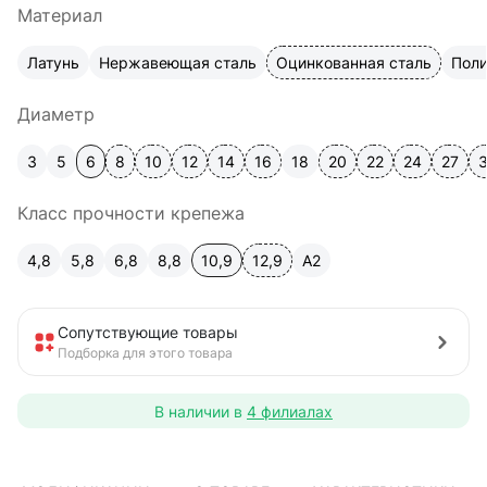
Материал
Латунь
Нержавеющая сталь
Оцинкованная сталь
Пол
Диаметр
3
5
6
8
10
12
14
16
18
20
22
24
27
Класс прочности крепежа
4,8
5,8
6,8
8,8
10,9
12,9
A2
Сопутствующие товары
Подборка для этого товара
В наличии в
4 филиалах