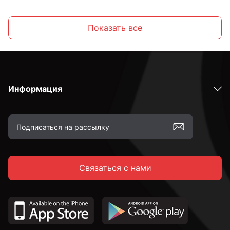
М8
Показать все
М10
Информация
М12
М14
Связаться с нами
М16
М18