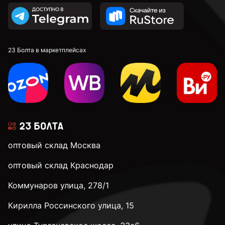
М20
М22
23 Болта в маркетплейсах
М24
М30
оптовый склад Москва
М36
оптовый склад Краснодар
Коммунаров улица, 278/1
М42
Кирилла Россинского улица, 15
М48