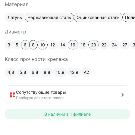
Материал
Латунь
Нержавеющая сталь
Оцинкованная сталь
Пол
Диаметр
3
5
6
8
10
12
14
16
18
20
22
24
27
Класс прочности крепежа
4,8
5,8
6,8
8,8
10,9
12,9
A2
Сопутствующие товары
Подборка для этого товара
В наличии в
1 филиале