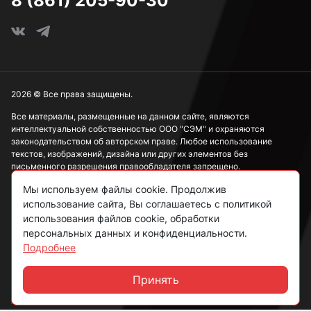
8 (861) 205-90-30
2026 © Все права защищены.
Все материалы, размещенные на данном сайте, являются
интеллектуальной собственностью ООО "СЭМ" и охраняются
законодательством об авторском праве. Любое использование
текстов, изображений, дизайна или других элементов без
письменного разрешения правообладателя запрещено.
Мы используем файлы cookie. Продолжив
Информация, представленная на сайте, носит исключительно
ознакомительный характер и не может рассматриваться как
использование сайта, Вы соглашаетесь с политикой
публичная оферта в соответствии со ст. 437 ГК РФ.
использования файлов cookie, обработки
персональных данных и конфиденциальности.
Подробнее
Политика конфиденциальности
Согласие на обработку данных
Принять
Чат
Пользовательское соглашение