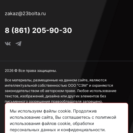
zakaz@23bolta.ru
8 (861) 205-90-30
2026 © Все права защищены.
Все материалы, размещенные на данном сайте, являются
интеллектуальной собственностью ООО "СЭМ" и охраняются
законодательством об авторском праве. Любое использование
текстов, изображений, дизайна или других элементов без
письменного разрешения правообладателя запрещено.
Мы используем файлы cookie. Продолжив
Информация, представленная на сайте, носит исключительно
использование сайта, Вы соглашаетесь с политикой
ознакомительный характер и не может рассматриваться как
публичная оферта в соответствии со ст. 437 ГК РФ.
использования файлов cookie, обработки
персональных данных и конфиденциальности.