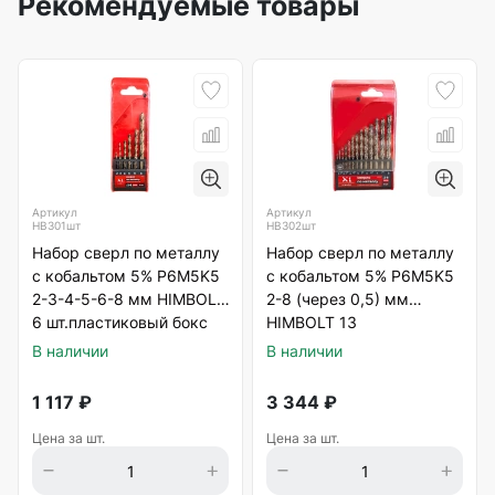
Рекомендуемые товары
Артикул
Артикул
HB301шт
HB302шт
Набор сверл по металлу
Набор сверл по металлу
с кобальтом 5% P6M5K5
с кобальтом 5% P6M5K5
2-3-4-5-6-8 мм HIMBOLT
2-8 (через 0,5) мм
6 шт.пластиковый бокс
HIMBOLT 13
шт.пластиковый бокс
В наличии
В наличии
1 117
₽
3 344
₽
Цена за шт.
Цена за шт.