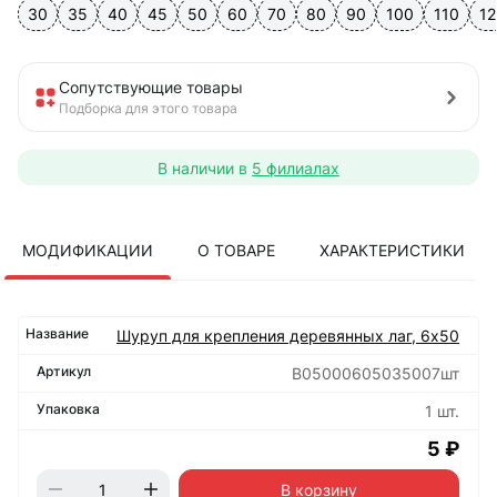
30
35
40
45
50
60
70
80
90
100
110
12
Сопутствующие товары
Подборка для этого товара
В наличии в
5 филиалах
МОДИФИКАЦИИ
О ТОВАРЕ
ХАРАКТЕРИСТИКИ
Шуруп для крепления деревянных лаг, 6х50
B05000605035007шт
1 шт.
5 ₽
В корзину