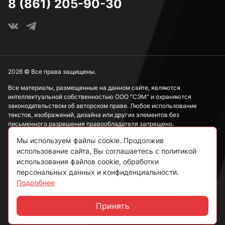
8 (861) 205-90-30
2026 © Все права защищены.
Все материалы, размещенные на данном сайте, являются
интеллектуальной собственностью ООО "СЭМ" и охраняются
законодательством об авторском праве. Любое использование
текстов, изображений, дизайна или других элементов без
письменного разрешения правообладателя запрещено.
Мы используем файлы cookie. Продолжив
Информация, представленная на сайте, носит исключительно
ознакомительный характер и не может рассматриваться как
использование сайта, Вы соглашаетесь с политикой
публичная оферта в соответствии со ст. 437 ГК РФ.
использования файлов cookie, обработки
персональных данных и конфиденциальности.
Подробнее
Политика конфиденциальности
Согласие на обработку данных
Принять
Чат
Пользовательское соглашение