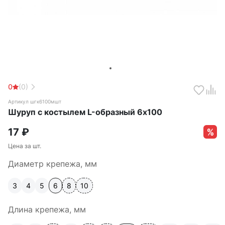
0
(0)
Артикул шгк6100мшт
Шуруп с костылем L-образный 6х100
17
₽
Цена за шт.
Диаметр крепежа, мм
3
4
5
6
8
10
Длина крепежа, мм