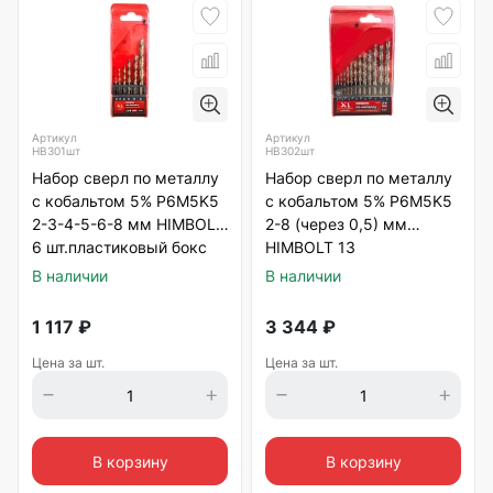
Артикул
Артикул
HB301шт
HB302шт
Набор сверл по металлу
Набор сверл по металлу
с кобальтом 5% P6M5K5
с кобальтом 5% P6M5K5
2-3-4-5-6-8 мм HIMBOLT
2-8 (через 0,5) мм
6 шт.пластиковый бокс
HIMBOLT 13
шт.пластиковый бокс
В наличии
В наличии
1 117
₽
3 344
₽
Цена за шт.
Цена за шт.
В корзину
В корзину