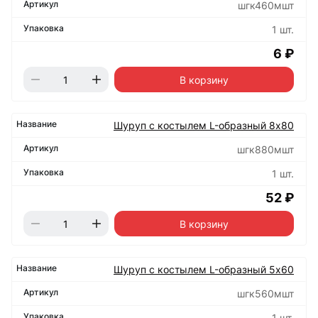
шгк460мшт
1 шт.
6 ₽
В корзину
Шуруп с костылем L-образный 8х80
шгк880мшт
1 шт.
52 ₽
В корзину
Шуруп с костылем L-образный 5х60
шгк560мшт
1 шт.