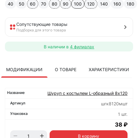
40
50
60
70
80
90
100
120
140
160
180
Сопутствующие товары
Подборка для этого товара
В наличии в
4 филиалах
МОДИФИКАЦИИ
О ТОВАРЕ
ХАРАКТЕРИСТИКИ
Шуруп с костылем L-образный 8х120
шгк8120мшт
1 шт.
38 ₽
В корзину