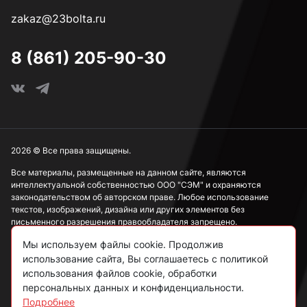
zakaz@23bolta.ru
8 (861) 205-90-30
2026 © Все права защищены.
Все материалы, размещенные на данном сайте, являются
интеллектуальной собственностью ООО "СЭМ" и охраняются
законодательством об авторском праве. Любое использование
текстов, изображений, дизайна или других элементов без
письменного разрешения правообладателя запрещено.
Мы используем файлы cookie. Продолжив
Информация, представленная на сайте, носит исключительно
ознакомительный характер и не может рассматриваться как
использование сайта, Вы соглашаетесь с политикой
публичная оферта в соответствии со ст. 437 ГК РФ.
использования файлов cookie, обработки
персональных данных и конфиденциальности.
Подробнее
Политика конфиденциальности