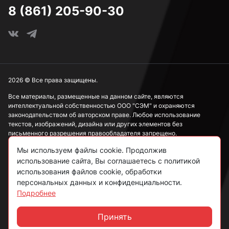
8 (861) 205-90-30
2026 © Все права защищены.
Все материалы, размещенные на данном сайте, являются
интеллектуальной собственностью ООО "СЭМ" и охраняются
законодательством об авторском праве. Любое использование
текстов, изображений, дизайна или других элементов без
письменного разрешения правообладателя запрещено.
Мы используем файлы cookie. Продолжив
Информация, представленная на сайте, носит исключительно
ознакомительный характер и не может рассматриваться как
использование сайта, Вы соглашаетесь с политикой
публичная оферта в соответствии со ст. 437 ГК РФ.
использования файлов cookie, обработки
персональных данных и конфиденциальности.
Подробнее
Политика конфиденциальности
Согласие на обработку данных
Принять