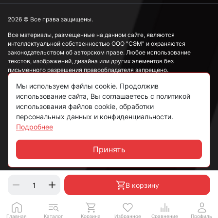
2026 © Все права защищены.
Все материалы, размещенные на данном сайте, являются
интеллектуальной собственностью ООО "СЭМ" и охраняются
законодательством об авторском праве. Любое использование
текстов, изображений, дизайна или других элементов без
письменного разрешения правообладателя запрещено.
Мы используем файлы cookie. Продолжив
Информация, представленная на сайте, носит исключительно
ознакомительный характер и не может рассматриваться как
использование сайта, Вы соглашаетесь с политикой
публичная оферта в соответствии со ст. 437 ГК РФ.
использования файлов cookie, обработки
персональных данных и конфиденциальности.
Подробнее
Политика конфиденциальности
Согласие на обработку данных
Принять
Чат
Пользовательское соглашение
В корзину
Главная
Каталог
Корзина
Избранное
Сравнение
Профиль