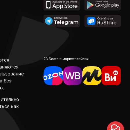
23 Болта в маркетплейсах
ются
аняются
ользование
в без
о.
чительно
ться как