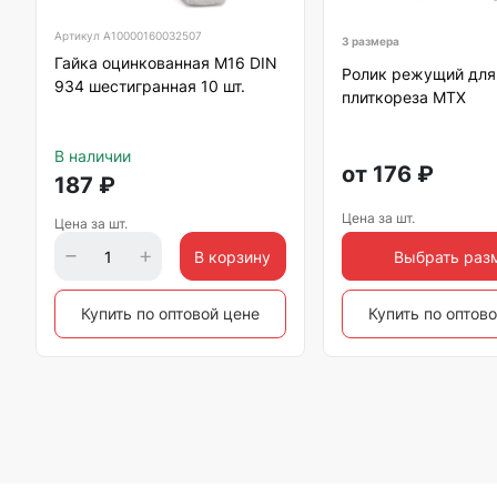
Артикул
А10000160032507
3 размера
Гайка оцинкованная М16 DIN
Ролик режущий для
934 шестигранная 10 шт.
плиткореза МТХ
В наличии
от
176
₽
187
₽
Цена за шт.
Цена за шт.
В корзину
Выбрать раз
Купить по оптовой цене
Купить по оптов