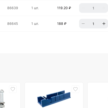
86639
1 шт.
119.20 ₽
86645
1 шт.
188 ₽