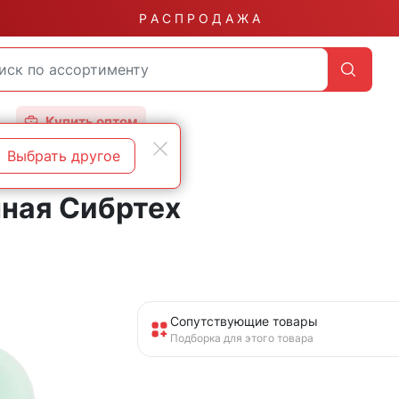
Р А С П Р О Д А Ж А
Купить оптом
Выбрать другое
нная Сибртех
Сопутствующие товары
Подборка для этого товара