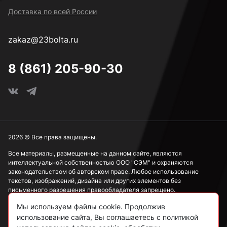
Доставка по всей России
zakaz@23bolta.ru
8 (861) 205-90-30
2026 © Все права защищены.
Все материалы, размещенные на данном сайте, являются
интеллектуальной собственностью ООО "СЭМ" и охраняются
законодательством об авторском праве. Любое использование
текстов, изображений, дизайна или других элементов без
письменного разрешения правообладателя запрещено.
Мы используем файлы cookie. Продолжив
Информация, представленная на сайте, носит исключительно
ознакомительный характер и не может рассматриваться как
использование сайта, Вы соглашаетесь с политикой
публичная оферта в соответствии со ст. 437 ГК РФ.