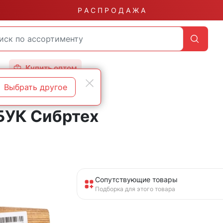
Р А С П Р О Д А Ж А
Купить оптом
Выбрать другое
БУК Сибртех
Сопутствующие товары
Подборка для этого товара