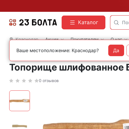
Каталог
Краснодар
Акции
Покупателям
О нас
Ваше местоположение: Краснодар?
Да
Главная
Строительный инструмент
Топоры и калуны
Топорище шлифованное 
0 отзывов