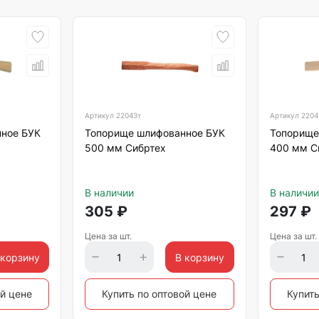
Артикул
22043т
Артикул
2204
ное БУК
Топорище шлифованное БУК
Топорище
500 мм Сибртех
400 мм С
В наличии
В наличии
305
₽
297
₽
Цена за шт.
Цена за шт.
 корзину
В корзину
ой цене
Купить по оптовой цене
Купить