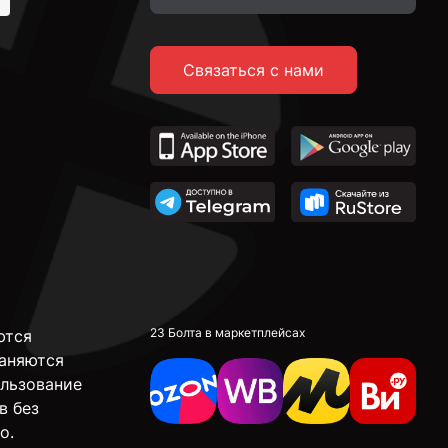
Связаться с нами
23 Болта в маркетплейсах
ются
аняются
ользование
в без
о.