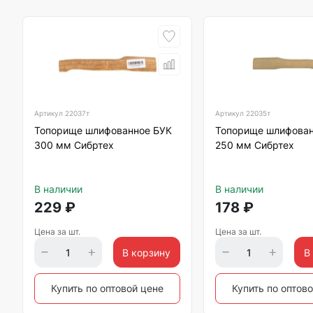
Артикул
22037т
Артикул
22035т
Топорище шлифованное БУК
Топорище шлифован
300 мм Сибртех
250 мм Сибртех
В наличии
В наличии
229
₽
178
₽
Цена за шт.
Цена за шт.
В корзину
В
Купить по оптовой цене
Купить по оптов