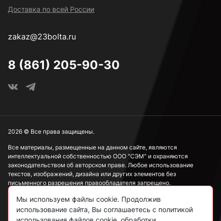
Доставка по всей России
zakaz@23bolta.ru
8 (861) 205-90-30
2026 © Все права защищены.
Все материалы, размещенные на данном сайте, являются
интеллектуальной собственностью ООО "СЭМ" и охраняются
законодательством об авторском праве. Любое использование
текстов, изображений, дизайна или других элементов без
письменного разрешения правообладателя запрещено.
Мы используем файлы cookie. Продолжив
Информация, представленная на сайте, носит исключительно
ознакомительный характер и не может рассматриваться как
использование сайта, Вы соглашаетесь с политикой
публичная оферта в соответствии со ст. 437 ГК РФ.
использования файлов cookie, обработки