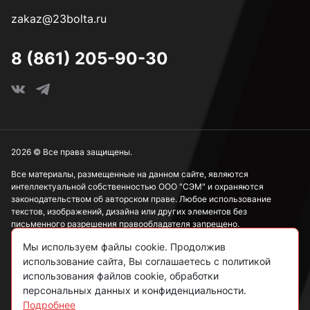
zakaz@23bolta.ru
8 (861) 205-90-30
2026 © Все права защищены.
Все материалы, размещенные на данном сайте, являются
интеллектуальной собственностью ООО "СЭМ" и охраняются
законодательством об авторском праве. Любое использование
текстов, изображений, дизайна или других элементов без
письменного разрешения правообладателя запрещено.
Мы используем файлы cookie. Продолжив
Информация, представленная на сайте, носит исключительно
ознакомительный характер и не может рассматриваться как
использование сайта, Вы соглашаетесь с политикой
публичная оферта в соответствии со ст. 437 ГК РФ.
использования файлов cookie, обработки
персональных данных и конфиденциальности.
Подробнее
Политика конфиденциальности