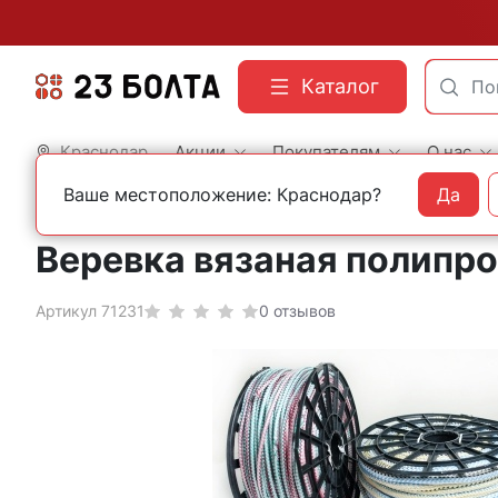
Каталог
Краснодар
Акции
Покупателям
О нас
Ваше местоположение: Краснодар?
Да
Главная
Грузовой крепеж
Веревки и канаты
Веревки
Полипропиленовые
Веревка вязаная полипро
Артикул 71231
0 отзывов