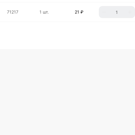
71217
1 шт.
21 ₽