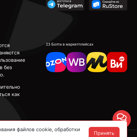
23 Болта в маркетплейсах
ются
аняются
ользование
в без
о.
чительно
ться как
Чат
вания файлов cookie, обработки
Принять