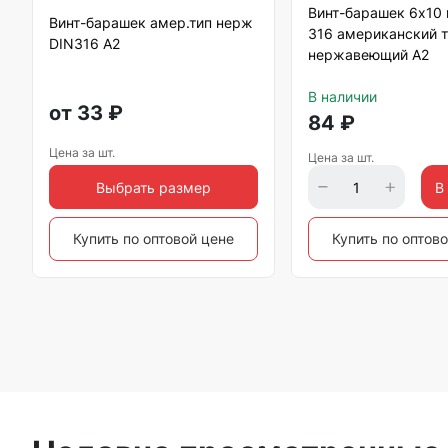
Винт-барашек 6х10
Винт-барашек амер.тип нерж
316 американский т
DIN316 А2
нержавеющий А2
В наличии
от
33
₽
84
₽
Цена за шт.
Цена за шт.
Выбрать размер
В
Купить по оптовой цене
Купить по оптов