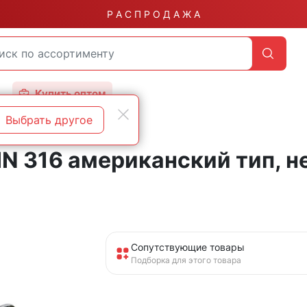
Р А С П Р О Д А Ж А
Купить оптом
Выбрать другое
ковые А2
IN 316 американский тип,
Сопутствующие товары
Подборка для этого товара