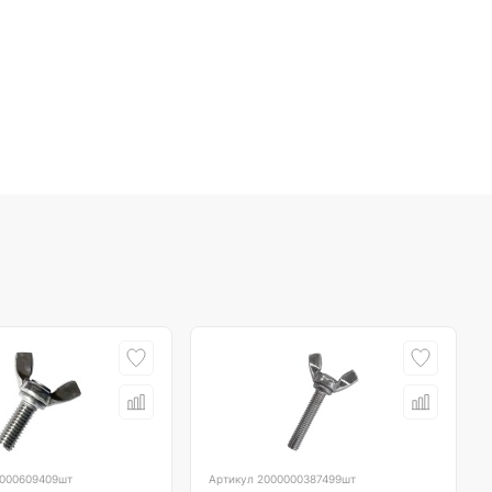
000609409шт
Артикул
2000000387499шт