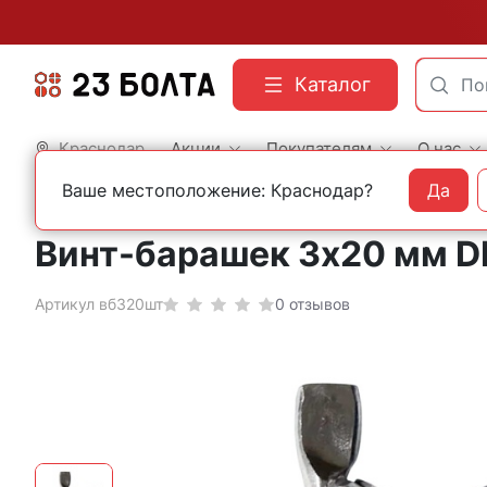
Каталог
Краснодар
Акции
Покупателям
О нас
Ваше местоположение: Краснодар?
Да
Главная
Строительный крепеж
Нержавеющий крепеж
Винты DIN 316 бараш
Винт-барашек 3х20 мм D
Артикул вб320шт
0 отзывов