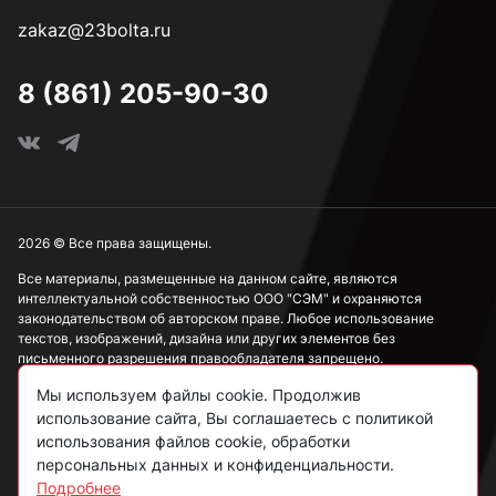
zakaz@23bolta.ru
8 (861) 205-90-30
2026 © Все права защищены.
Все материалы, размещенные на данном сайте, являются
интеллектуальной собственностью ООО "СЭМ" и охраняются
законодательством об авторском праве. Любое использование
текстов, изображений, дизайна или других элементов без
письменного разрешения правообладателя запрещено.
Мы используем файлы cookie. Продолжив
Информация, представленная на сайте, носит исключительно
ознакомительный характер и не может рассматриваться как
использование сайта, Вы соглашаетесь с политикой
публичная оферта в соответствии со ст. 437 ГК РФ.
использования файлов cookie, обработки
персональных данных и конфиденциальности.
Подробнее
Политика конфиденциальности