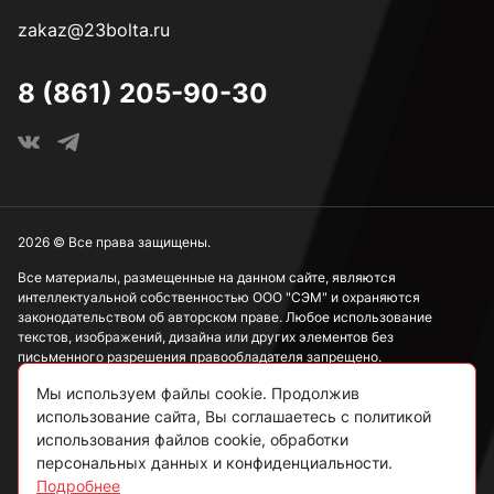
zakaz@23bolta.ru
8 (861) 205-90-30
2026 © Все права защищены.
Все материалы, размещенные на данном сайте, являются
интеллектуальной собственностью ООО "СЭМ" и охраняются
законодательством об авторском праве. Любое использование
текстов, изображений, дизайна или других элементов без
письменного разрешения правообладателя запрещено.
Мы используем файлы cookie. Продолжив
Информация, представленная на сайте, носит исключительно
ознакомительный характер и не может рассматриваться как
использование сайта, Вы соглашаетесь с политикой
публичная оферта в соответствии со ст. 437 ГК РФ.
использования файлов cookie, обработки
персональных данных и конфиденциальности.
Подробнее
Политика конфиденциальности