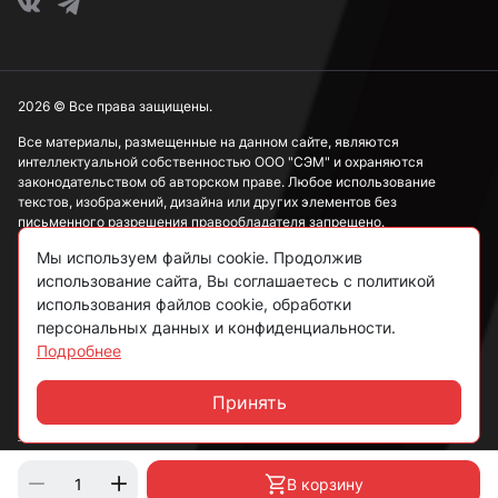
2026 © Все права защищены.
Все материалы, размещенные на данном сайте, являются
интеллектуальной собственностью ООО "СЭМ" и охраняются
законодательством об авторском праве. Любое использование
текстов, изображений, дизайна или других элементов без
письменного разрешения правообладателя запрещено.
Мы используем файлы cookie. Продолжив
Информация, представленная на сайте, носит исключительно
использование сайта, Вы соглашаетесь с политикой
ознакомительный характер и не может рассматриваться как
публичная оферта в соответствии со ст. 437 ГК РФ.
использования файлов cookie, обработки
персональных данных и конфиденциальности.
Подробнее
Политика конфиденциальности
Согласие на обработку данных
Принять
Чат
Пользовательское соглашение
В корзину