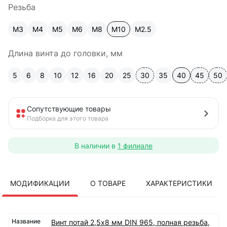
Резьба
М3
М4
М5
М6
М8
М10
М2.5
Длина винта до головки, мм
5
6
8
10
12
16
20
25
30
35
40
45
50
Сопутствующие товары
Подборка для этого товара
В наличии в
1 филиале
МОДИФИКАЦИИ
О ТОВАРЕ
ХАРАКТЕРИСТИКИ
Винт потай 2,5х8 мм DIN 965, полная резьба,