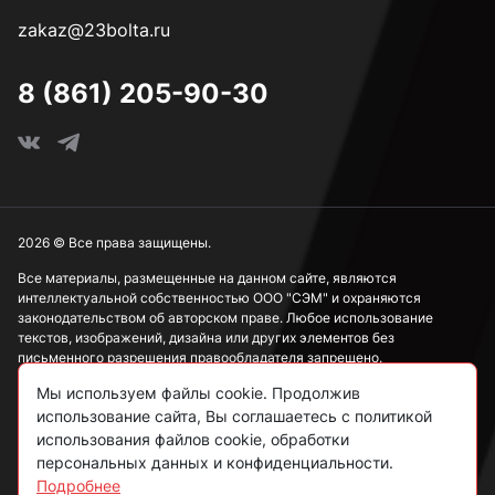
zakaz@23bolta.ru
8 (861) 205-90-30
2026 © Все права защищены.
Все материалы, размещенные на данном сайте, являются
интеллектуальной собственностью ООО "СЭМ" и охраняются
законодательством об авторском праве. Любое использование
текстов, изображений, дизайна или других элементов без
письменного разрешения правообладателя запрещено.
Мы используем файлы cookie. Продолжив
Информация, представленная на сайте, носит исключительно
использование сайта, Вы соглашаетесь с политикой
ознакомительный характер и не может рассматриваться как
публичная оферта в соответствии со ст. 437 ГК РФ.
использования файлов cookie, обработки
персональных данных и конфиденциальности.
Подробнее
Политика конфиденциальности