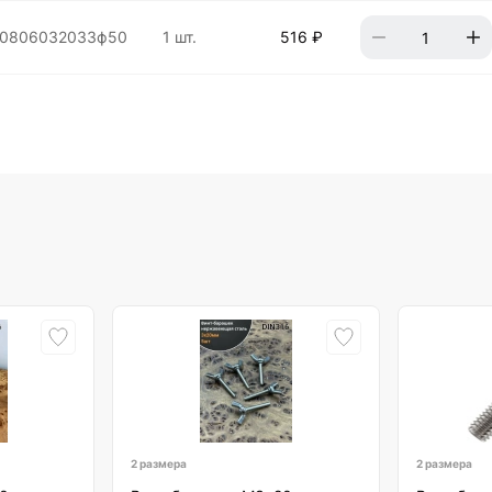
00806032033ф50
1 шт.
516 ₽
2 размера
2 размера