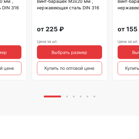
0 мм ,
Винт-барашек М3х20 мм ,
Винт-бар
 DIN 316
нержавеющая сталь DIN 316
нержавею
от
225
₽
от
155
Цена за шт.
Цена за шт.
мер
Выбрать размер
Вы
ой цене
Купить по оптовой цене
Купить