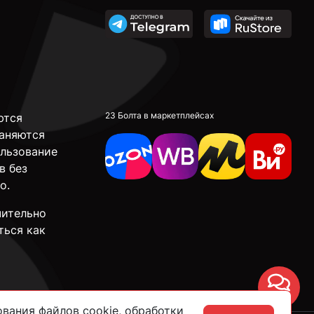
23 Болта в маркетплейсах
ются
аняются
ользование
в без
о.
чительно
ться как
Чат
вания файлов cookie, обработки