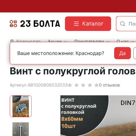
Каталог
Краснодар
Акции
Покупателям
О нас
Ваше местоположение: Краснодар?
Да
Главная
Фасованный крепеж
Винты
Винт с полукруглой голо
Артикул АВ1000806032033
0 отзывов