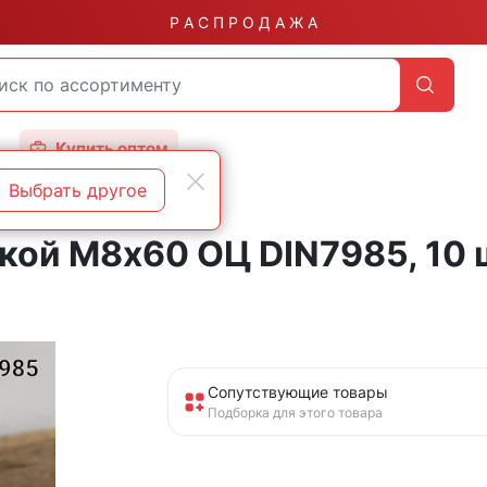
Р А С П Р О Д А Ж А
Купить оптом
Выбрать другое
вкой М8х60 ОЦ DIN7985, 10 
Сопутствующие товары
Подборка для этого товара