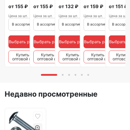
от
155
₽
от
155
₽
от
132
₽
от
159
₽
от
151
₽
Цена за шт.
Цена за шт.
Цена за шт.
Цена за шт.
Цена за шт.
В ассортименте
В ассортименте
В ассортименте
В ассортименте
В ассорти
Выбрать размер
Выбрать размер
Выбрать размер
Выбрать размер
Выбрать 
Купить по
Купить по
Купить по
Купить по
Купить
оптовой цене
оптовой цене
оптовой цене
оптовой цене
оптовой
Недавно просмотренные