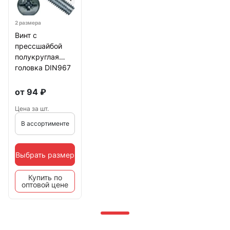
2 размера
Винт с
прессшайбой
полукруглая
головка DIN967
,10 шт.
от
94
₽
Цена за шт.
В ассортименте
Выбрать размер
Купить по
оптовой цене