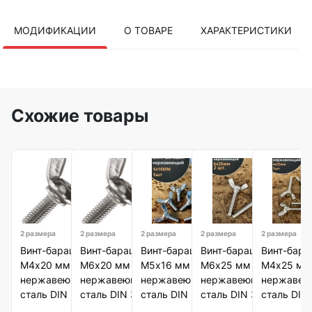
МОДИФИКАЦИИ
О ТОВАРЕ
ХАРАКТЕРИСТИКИ
Схожие товары
2 размера
2 размера
2 размера
2 размера
2 размера
Винт-барашек
Винт-барашек
Винт-барашек
Винт-барашек
Винт-бара
М4х20 мм ,
М6х20 мм ,
М5х16 мм ,
М6х25 мм ,
М4х25 мм 
нержавеющая
нержавеющая
нержавеющая
нержавеющая
нержавею
сталь DIN 316
сталь DIN 316
сталь DIN 316
сталь DIN 316
сталь DIN