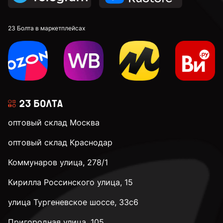
DIN 913 установочные с внутренним шестигранником
23 Болта в маркетплейсах
к.п. 4,8
к.п. 5,8
оптовый склад Москва
к.п. 8,8
оптовый склад Краснодар
Коммунаров улица, 278/1
к.п. 10,9
Кирилла Россинского улица, 15
к.п. 12,9
улица Тургеневское шоссе, 33с6
Пригородная улица, 105