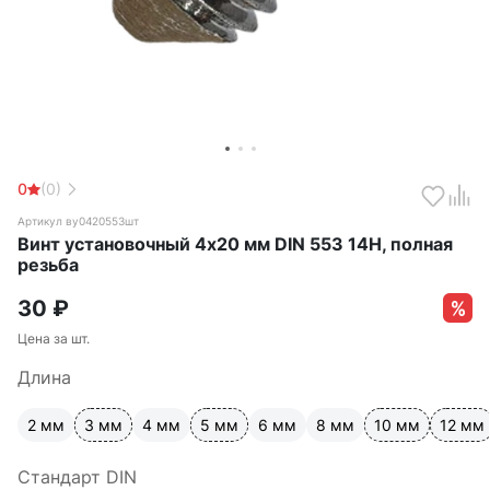
0
(0)
Артикул ву0420553шт
Винт установочный 4х20 мм DIN 553 14Н, полная
резьба
30
₽
Цена за шт.
Длина
2 мм
3 мм
4 мм
5 мм
6 мм
8 мм
10 мм
12 мм
Стандарт DIN