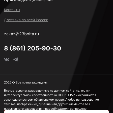
к.п. 14H
Контакты
Доставка по всей России
М2
zakaz@23bolta.ru
М2,5
8 (861) 205-90-30
М3
М4
2026 © Все права защищены.
Все материалы, размещенные на данном сайте, являются
интеллектуальной собственностью ООО "СЭМ" и охраняются
М5
законодательством об авторском праве. Любое использование
текстов, изображений, дизайна или других элементов без
письменного разрешения правообладателя запрещено.