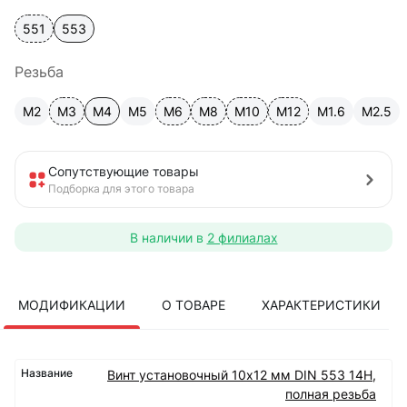
551
553
Резьба
М2
М3
М4
М5
М6
М8
М10
М12
М1.6
М2.5
Сопутствующие товары
Подборка для этого товара
В наличии в
2 филиалах
МОДИФИКАЦИИ
О ТОВАРЕ
ХАРАКТЕРИСТИКИ
Винт установочный 10х12 мм DIN 553 14Н,
полная резьба