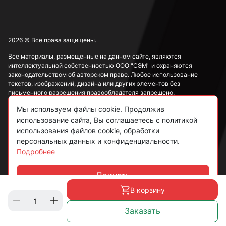
2026 © Все права защищены.
Все материалы, размещенные на данном сайте, являются
интеллектуальной собственностью ООО "СЭМ" и охраняются
законодательством об авторском праве. Любое использование
текстов, изображений, дизайна или других элементов без
письменного разрешения правообладателя запрещено.
Мы используем файлы cookie. Продолжив
Информация, представленная на сайте, носит исключительно
ознакомительный характер и не может рассматриваться как
использование сайта, Вы соглашаетесь с политикой
публичная оферта в соответствии со ст. 437 ГК РФ.
использования файлов cookie, обработки
персональных данных и конфиденциальности.
Подробнее
Политика конфиденциальности
Согласие на обработку данных
Принять
Чат
Пользовательское соглашение
В корзину
Заказать