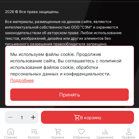
2026 © Все права защищены.
Все материалы, размещенные на данном сайте, являются
интеллектуальной собственностью ООО "СЭМ" и охраняются
законодательством об авторском праве. Любое использование
текстов, изображений, дизайна или других элементов без
письменного разрешения правообладателя запрещено.
Мы используем файлы cookie. Продолжив
Информация, представленная на сайте, носит исключительно
ознакомительный характер и не может рассматриваться как
использование сайта, Вы соглашаетесь с политикой
публичная оферта в соответствии со ст. 437 ГК РФ.
использования файлов cookie, обработки
персональных данных и конфиденциальности.
Подробнее
Политика конфиденциальности
Согласие на обработку данных
Принять
Чат
Пользовательское соглашение
В корзину
Главная
Каталог
Корзина
Избранное
Сравнение
Профиль