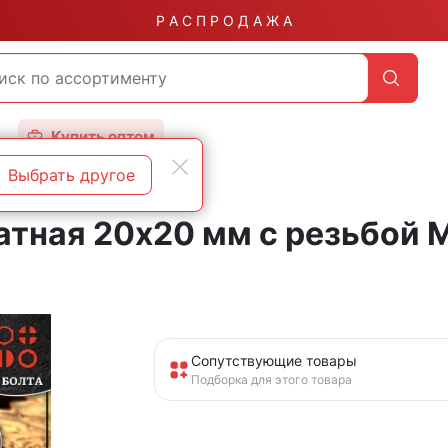
Р А С П Р О Д А Ж А
Купить оптом
Выбрать другое
тная 20х20 мм с резьбой М
Сопутствующие товары
Подборка для этого товара