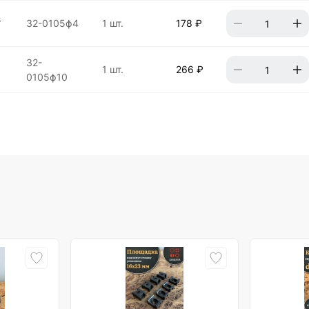
4
32-0105ф4
1 шт.
178 ₽
32-
1 шт.
266 ₽
0105ф10