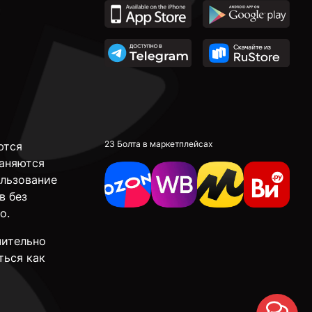
23 Болта в маркетплейсах
ются
аняются
ользование
в без
о.
чительно
ться как