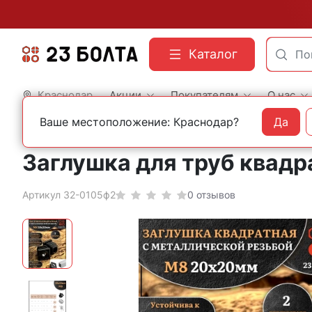
Каталог
Краснодар
Акции
Покупателям
О нас
Ваше местоположение: Краснодар?
Да
Главная
Фасованный крепеж
Пластиковая фурнитура
Заглушка для труб квадра
Артикул 32-0105ф2
0 отзывов