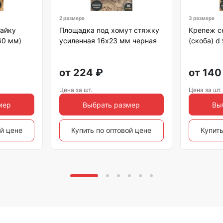
2 размера
3 размера
гайку
Площадка под хомут стяжку
Крепеж с
60 мм)
усиленная 16х23 мм черная
(скоба) d
от
224
₽
от
140
Цена за шт.
Цена за шт.
мер
Выбрать размер
Вы
ой цене
Купить по оптовой цене
Купить