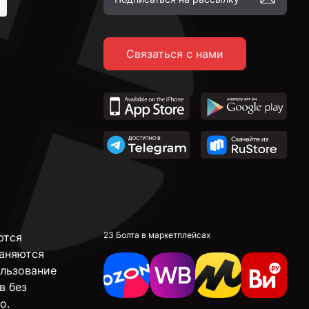
Связаться с нами
23 Болта в маркетплейсах
ются
аняются
ользование
в без
о.