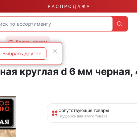
Р А С П Р О Д А Ж А
Купить оптом
Выбрать другое
ая круглая d 6 мм черная, 
Сопутствующие товары
Подборка для этого товара