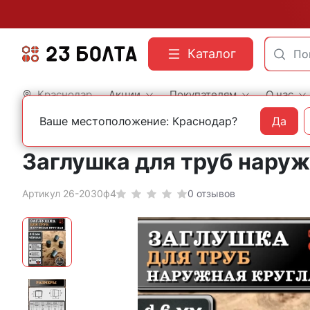
Каталог
Краснодар
Акции
Покупателям
О нас
Ваше местоположение: Краснодар?
Да
Главная
Фасованный крепеж
Пластиковая фурнитура
Заглушка для труб наружн
Артикул 26-2030ф4
0 отзывов