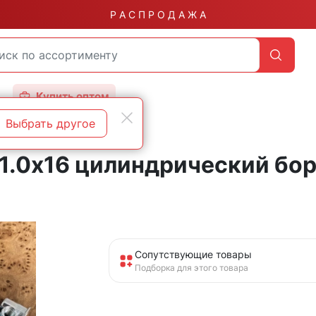
Р А С П Р О Д А Ж А
Купить оптом
Выбрать другое
1.0х16 цилиндрический борт
Сопутствующие товары
Подборка для этого товара