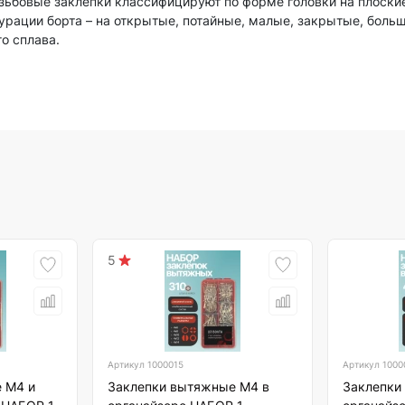
зьбовые заклепки классифицируют по форме головки на плоские
урации борта – на открытые, потайные, малые, закрытые, больш
о сплава.
5
Артикул
1000015
Артикул
1000
 М4 и
Заклепки вытяжные М4 в
Заклепки