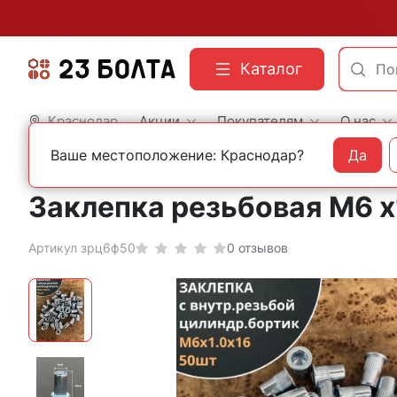
Каталог
Краснодар
Акции
Покупателям
О нас
Ваше местоположение: Краснодар?
Да
Главная
Фасованный крепеж
Заклепки
Заклепка резьбовая М6 х
Артикул зрц6ф50
0 отзывов