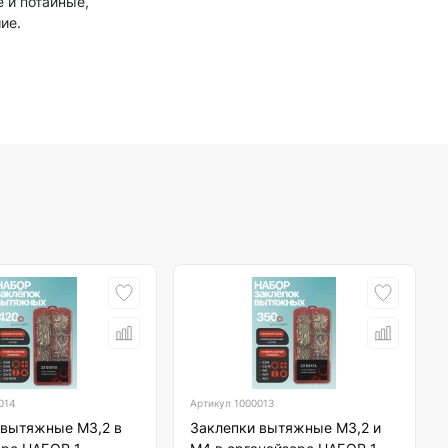
 и потайные,
ие.
014
Артикул
1000013
 вытяжные М3,2 в
Заклепки вытяжные М3,2 и