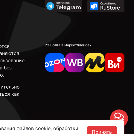
23 Болта в маркетплейсах
ются
аняются
ользование
в без
о.
чительно
ться как
Чат
вания файлов cookie, обработки
Принять