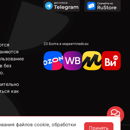
23 Болта в маркетплейсах
ются
аняются
ользование
в без
о.
чительно
ться как
Чат
вания файлов cookie, обработки
Принять