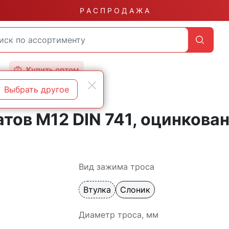
Р А С П Р О Д А Ж А
Купить оптом
Выбрать другое
тов М12 DIN 741, оцинкова
Вид зажима троса
Втулка
Слоник
Диаметр троса, мм