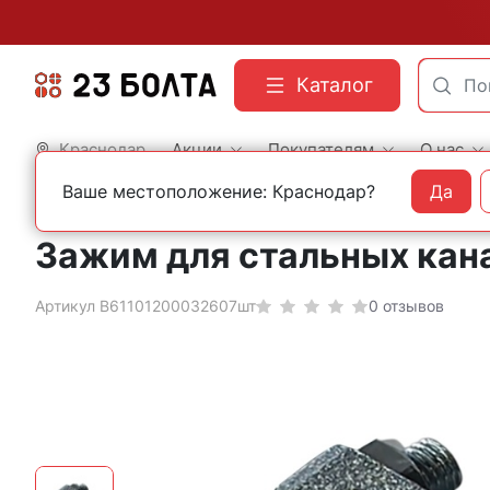
Каталог
Краснодар
Акции
Покупателям
О нас
Ваше местоположение: Краснодар?
Да
Главная
Грузовой крепеж
Такелаж
Зажимы и соединители
Зажимы
Зажим для стальных кана
Артикул B61101200032607шт
0 отзывов