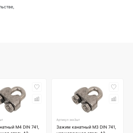
льстве,
шт
Артикул
зкн3шт
натный М4 DIN 741,
Зажим канатный М3 DIN 741,