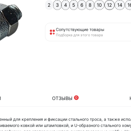
2
3
4
5
6
8
10
12
14
1
Сопутствующие товары
Подборка для этого товара
И
ОТЗЫВЫ
0
енный для крепления и фиксации стального троса, а также исп
ливаемого ковкой или штамповкой, и U-образного стального хом