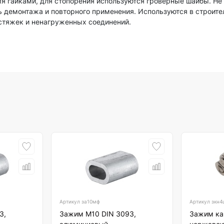
я гайками, для стопорения используются гроверные шайбы. Не
 демонтажа и повторного применения. Используются в строите
астяжек и ненагруженных соединений.
Артикул
за10мф
Артикул
зкн4
3,
Зажим М10 DIN 3093,
Зажим ка