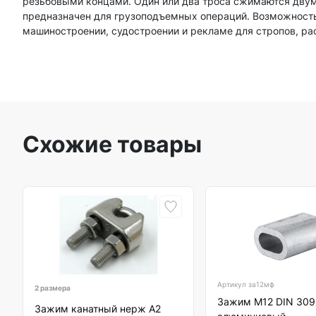
резьбовыми концами. Один или два троса сжимаются двум
предназначен для грузоподъемных операций. Возможность
машиностроении, судостроении и рекламе для стропов, р
Схожие товары
Артикул
за12мф
2 размера
Зажим М12 DIN 309
Зажим канатный нерж А2