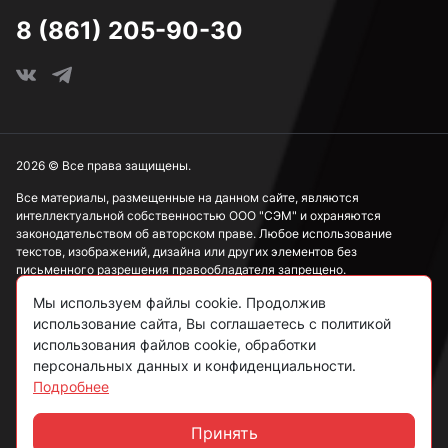
8 (861) 205-90-30
2026 © Все права защищены.
Все материалы, размещенные на данном сайте, являются
интеллектуальной собственностью ООО "СЭМ" и охраняются
законодательством об авторском праве. Любое использование
текстов, изображений, дизайна или других элементов без
письменного разрешения правообладателя запрещено.
Мы используем файлы cookie. Продолжив
Информация, представленная на сайте, носит исключительно
ознакомительный характер и не может рассматриваться как
использование сайта, Вы соглашаетесь с политикой
публичная оферта в соответствии со ст. 437 ГК РФ.
использования файлов cookie, обработки
персональных данных и конфиденциальности.
Подробнее
Политика конфиденциальности
Согласие на обработку данных
Принять