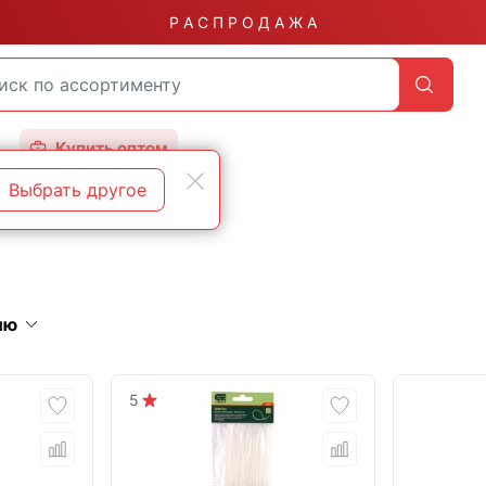
Р А С П Р О Д А Ж А
Купить оптом
Выбрать другое
ию
5