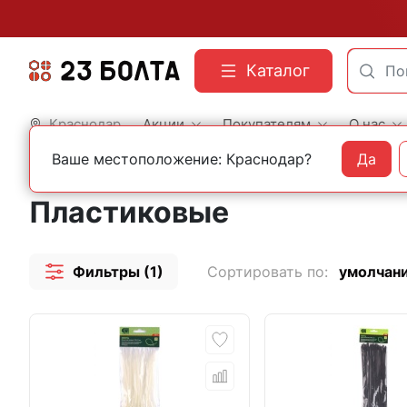
Каталог
Краснодар
Акции
Покупателям
О нас
Ваше местоположение: Краснодар?
Да
Главная
Строительный крепеж
Хомуты
Пластиковые
Пластиковые
Фильтры (1)
Сортировать по:
умолчан