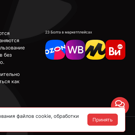
23 Болта в маркетплейсах
ются
аняются
ользование
в без
о.
чительно
ться как
Чат
вания файлов cookie, обработки
Принять