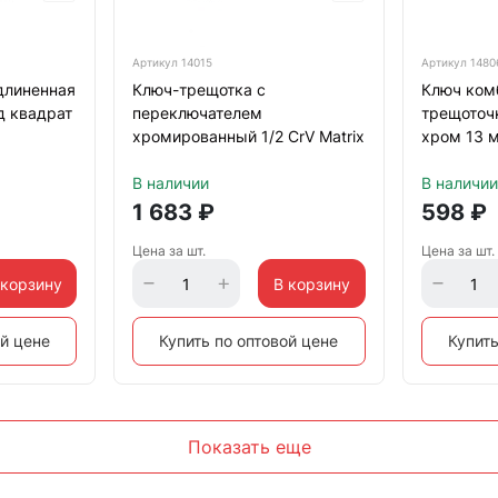
Артикул
14015
Артикул
1480
длиненная
Ключ-трещотка с
Ключ ком
д квадрат
переключателем
трещоточ
хромированный 1/2 CrV Matrix
хром 13 м
В наличии
В наличии
1 683
₽
598
₽
Цена за шт.
Цена за шт.
 корзину
В корзину
ой цене
Купить по оптовой цене
Купить
Показать еще