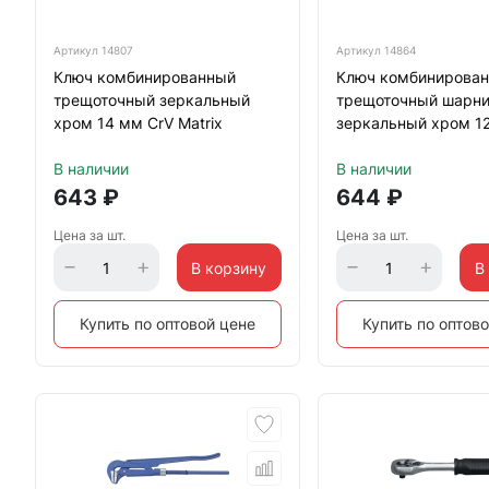
Артикул
14807
Артикул
14864
Ключ комбинированный
Ключ комбинирова
трещоточный зеркальный
трещоточный шарн
хром 14 мм CrV Matrix
зеркальный хром 1
Matrix
В наличии
В наличии
643
₽
644
₽
Цена за шт.
Цена за шт.
В корзину
В
Купить по оптовой цене
Купить по оптов