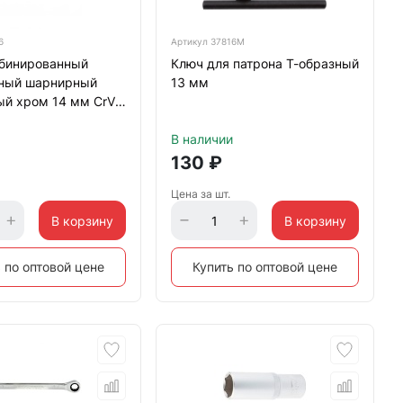
6
Артикул
37816М
бинированный
Ключ для патрона Т-образный
ный шарнирный
13 мм
ый хром 14 мм CrV
В наличии
130
₽
Цена за шт.
В корзину
В корзину
 по оптовой цене
Купить по оптовой цене