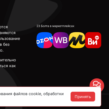
23 Болта в маркетплейсах
ются
аняются
ользование
в без
о.
чительно
ться как
Чат
вания файлов cookie, обработки
Принять