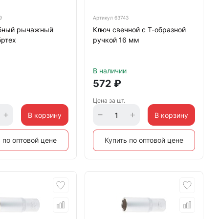
9
Артикул
63743
бный рычажный
Ключ свечной с Т-образной
бртех
ручкой 16 мм
В наличии
572
₽
Цена за шт.
В корзину
В корзину
 по оптовой цене
Купить по оптовой цене