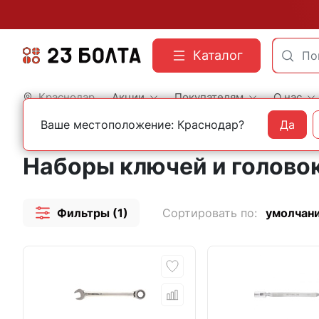
Каталог
Краснодар
Акции
Покупателям
О нас
Ваше местоположение: Краснодар?
Да
Главная
Строительный инструмент
Наборы ключей и головок
Наборы ключей и голово
Фильтры (1)
Сортировать по:
умолчан