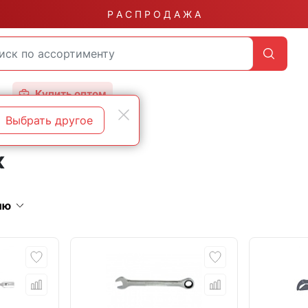
Р А С П Р О Д А Ж А
Купить оптом
Выбрать другое
к
ию