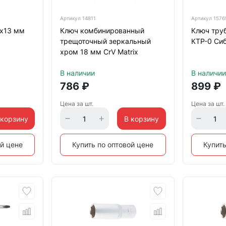
Артикул
14811
Артикул
1576
х13 мм
Ключ комбинированный
Ключ тру
трещоточный зеркальный
КТР-0 Си
хром 18 мм CrV Matrix
В наличии
В наличии
786
₽
899
₽
Цена за шт.
Цена за шт.
 корзину
В корзину
ой цене
Купить по оптовой цене
Купить