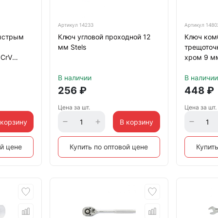
Артикул
14233
Артикул
1480
ыстрым
Ключ угловой проходной 12
Ключ ком
мм Stels
трещоточ
 CrV
хром 9 мм
В наличии
В наличии
256
₽
448
₽
Цена за шт.
Цена за шт.
 корзину
В корзину
ой цене
Купить по оптовой цене
Купить