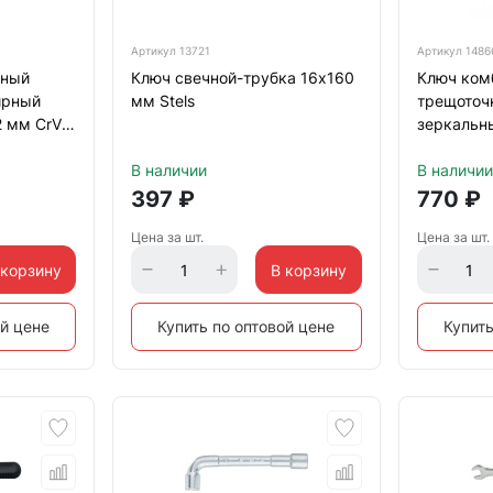
Артикул
13721
Артикул
1486
нный
Ключ свечной-трубка 16х160
Ключ ком
ирный
мм Stels
трещоточ
2 мм CrV
зеркальн
Matrix
В наличии
В наличии
397
₽
770
₽
Цена за шт.
Цена за шт.
 корзину
В корзину
ой цене
Купить по оптовой цене
Купить