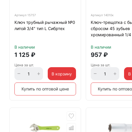
Артикул
15757
Артикул
14010к
Ключ трубный рычажный №0
Ключ-трещотка с б
литой 3/4" тип L Сибртех
сбросом 45 зубьев
хромированный 1/4
Matrix
В наличии
В наличии
1 125
₽
957
₽
Цена за шт.
Цена за шт.
В корзину
В
Купить по оптовой цене
Купить по оптов