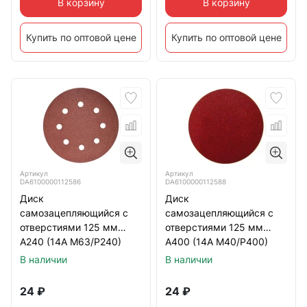
В корзину
В корзину
Купить по оптовой цене
Купить по оптовой цене
Артикул
Артикул
DA6100000112586
DA6100000112588
Диск
Диск
самозацепляющийся с
самозацепляющийся с
отверстиями 125 мм
отверстиями 125 мм
А240 (14А М63/Р240)
А400 (14А М40/Р400)
TSUNAMI
TSUNAMI
В наличии
В наличии
24
₽
24
₽