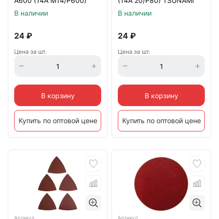
А600 (14А М14/Р600)
(14А 20/Р80) TSUNAMI
TSUNAMI
В наличии
В наличии
24
₽
24
₽
Цена за шт.
Цена за шт.
В корзину
В корзину
Купить по оптовой цене
Купить по оптовой цене
Артикул
Артикул