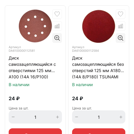
Артикул
Артикул
DA6100000112581
DA6100000112584
Диск
Диск
самозацепляющийся с
самозацепляющийся без
отверстиями 125 мм
отверстий 125 мм А180
А100 (14А 16/Р100)
(14А 8/Р180) TSUNAMI
TSUNAMI
В наличии
В наличии
24
₽
24
₽
Цена за шт.
Цена за шт.