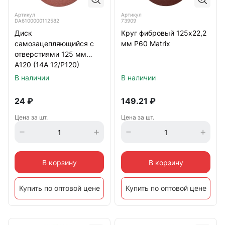
Артикул
Артикул
DA6100000112582
73909
Диск
Круг фибровый 125х22,2
самозацепляющийся с
мм Р60 Matrix
отверстиями 125 мм
А120 (14А 12/Р120)
TSUNAMI
В наличии
В наличии
24
₽
149.21
₽
Цена за шт.
Цена за шт.
В корзину
В корзину
Купить по оптовой цене
Купить по оптовой цене