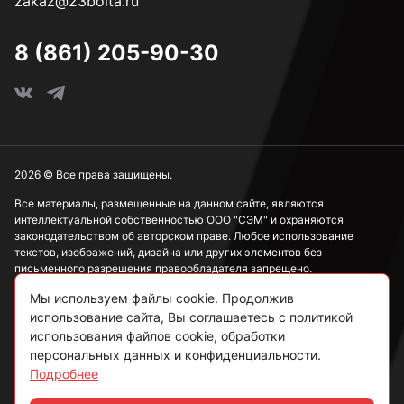
zakaz@23bolta.ru
8 (861) 205-90-30
2026 © Все права защищены.
Все материалы, размещенные на данном сайте, являются
интеллектуальной собственностью ООО "СЭМ" и охраняются
законодательством об авторском праве. Любое использование
текстов, изображений, дизайна или других элементов без
письменного разрешения правообладателя запрещено.
Мы используем файлы cookie. Продолжив
Информация, представленная на сайте, носит исключительно
ознакомительный характер и не может рассматриваться как
использование сайта, Вы соглашаетесь с политикой
публичная оферта в соответствии со ст. 437 ГК РФ.
использования файлов cookie, обработки
персональных данных и конфиденциальности.
Подробнее
Политика конфиденциальности