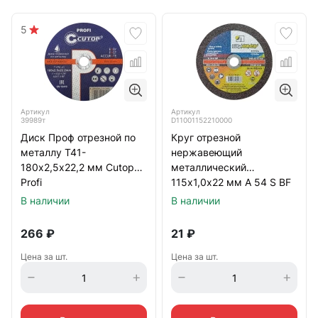
5
Артикул
Артикул
39989т
D11001152210000
Диск Проф отрезной по
Круг отрезной
металлу Т41-
нержавеющий
180х2,5х22,2 мм Cutop
металлический
Profi
115х1,0х22 мм A 54 S BF
80 Луга
В наличии
В наличии
266
₽
21
₽
Цена за шт.
Цена за шт.