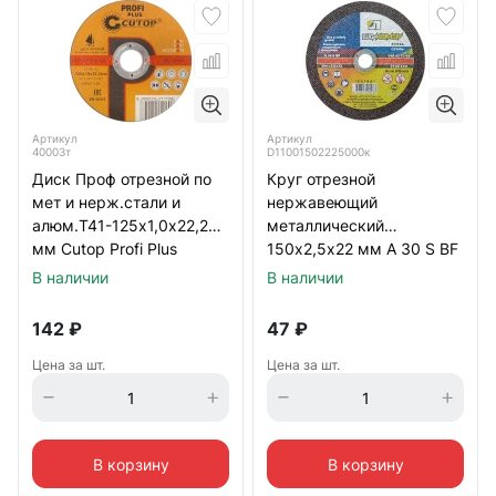
Артикул
Артикул
40003т
D11001502225000к
Диск Проф отрезной по
Круг отрезной
мет и нерж.стали и
нержавеющий
алюм.Т41-125х1,0х22,2
металлический
мм Cutop Profi Plus
150х2,5х22 мм A 30 S BF
80 Луга
В наличии
В наличии
142
₽
47
₽
Цена за шт.
Цена за шт.
В корзину
В корзину