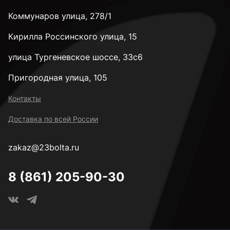
к.п. 10,9
Коммунаров улица, 278/1
Кирилла Россинского улица, 15
к.п. 12,9
улица Тургеневское шоссе, 33с6
к.п. 14H
Пригородная улица, 105
Контакты
М2
Доставка по всей России
zakaz@23bolta.ru
М2,5
8 (861) 205-90-30
М3
М4