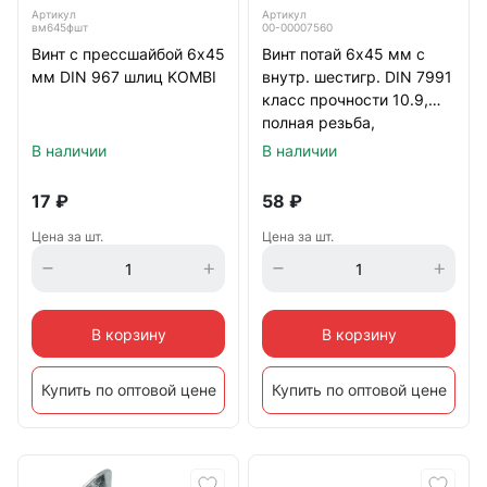
Артикул
Артикул
вм645фшт
00-00007560
Винт с прессшайбой 6х45
Винт потай 6х45 мм с
DIN 912 класс прочности 8.8
мм DIN 967 шлиц KOMBI
внутр. шестигр. DIN 7991
класс прочности 10.9,
полная резьба,
Резьбовыдавливающие DIN 7500
оцинкованный
В наличии
В наличии
17
₽
58
₽
Прочие
Цена за шт.
Цена за шт.
В корзину
В корзину
Купить по оптовой цене
Купить по оптовой цене