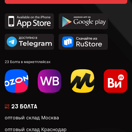
DIN 912 с внутренним шестигранником и
цилиндрической головкой
DIN 7991 c потайной головкой и внутренним
шестигранником
DIN 913 установочные с внутренним шестигранником
23 Болта в маркетплейсах
к.п. 4,8
к.п. 5,8
к.п. 8,8
оптовый склад Москва
оптовый склад Краснодар