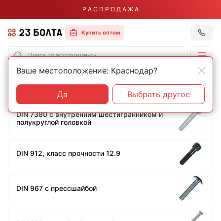
Р А С П Р О Д А Ж А
Купить оптом
Ваше местоположение: Краснодар?
Главная
Строительный крепеж
Винты
Винты длиной 45 мм
Да
Выбрать другое
DIN 7380 с внутренним шестигранником и
полукруглой головкой
DIN 912, класс прочности 12.9
DIN 967 с прессшайбой