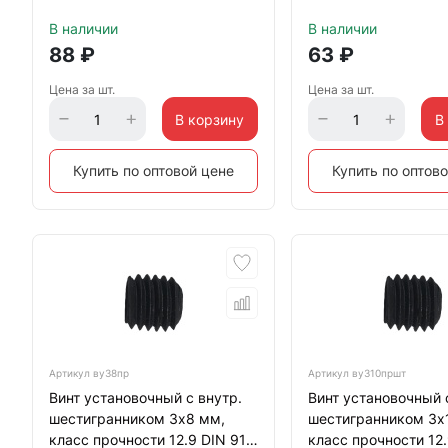
тупой конец, черный
тупой конец, черны
В наличии
В наличии
88
₽
63
₽
Цена за шт.
Цена за шт.
В корзину
В
Купить по оптовой цене
Купить по оптов
Артикул
ву38пр
Артикул
ву310пршт
Винт установочный с внутр.
Винт установочный 
шестигранником 3х8 мм,
шестигранником 3х
класс прочности 12.9 DIN 913
класс прочности 12.