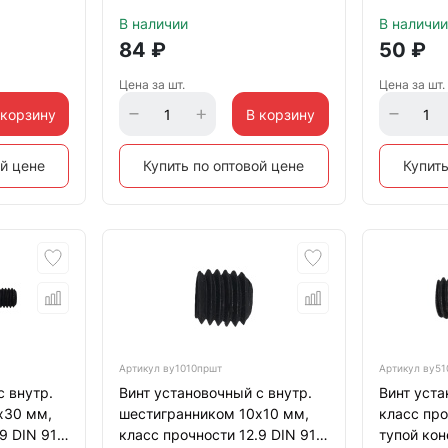
й
тупой конец, черный
тупой кон
В наличии
В наличии
84
₽
50
₽
Цена за шт.
Цена за шт.
 корзину
В корзину
ой цене
Купить по оптовой цене
Купить
Артикул
ву1010пршт
Артикул
ву51
с внутр.
Винт установочный с внутр.
Винт уста
х30 мм,
шестигранником 10х10 мм,
класс про
9 DIN 913
класс прочности 12.9 DIN 913
тупой кон