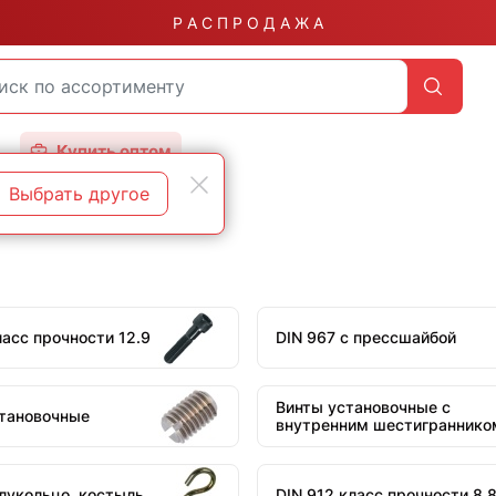
Р А С П Р О Д А Ж А
Купить оптом
Выбрать другое
ласс прочности 12.9
DIN 967 с прессшайбой
Винты установочные с
становочные
внутренним шестиграннико
олукольцо, костыль
DIN 912 класс прочности 8.