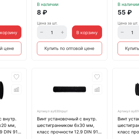
В наличии
В наличии
8
₽
55
₽
Цена за шт.
Цена за шт.
 корзину
В корзину
ой цене
Купить по оптовой цене
Купить
Артикул
ву630пршт
Артикул
ву61
с внутр.
Винт установочный с внутр.
Винт уста
х20 мм,
шестигранником 6х30 мм,
шестигра
9 DIN 913
класс прочности 12.9 DIN 913
класс про
й
тупой конец, черный
тупой кон