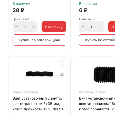
В наличии
В наличии
28
₽
6
₽
Цена за шт.
Цена за шт.
В корзину
В
Купить по оптовой цене
Купить по оптов
Артикул
ву635пршт
Артикул
ву1620пршт
Винт установочный с внутр.
Винт установочный 
шестигранником 6х35 мм,
шестигранником 16
класс прочности 12.9 DIN 913
класс прочности 12.
тупой конец, черный
тупой конец, черны