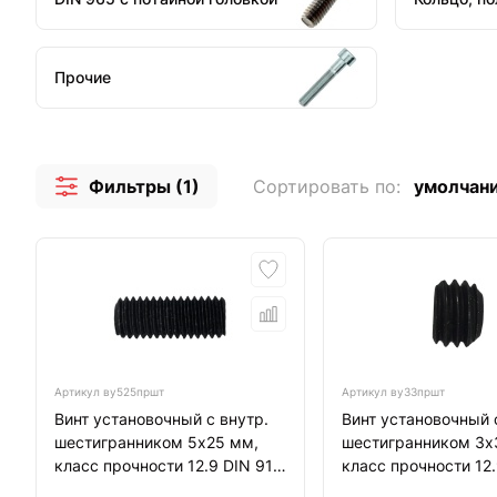
Прочие
Фильтры (1)
Сортировать по:
умолчан
Артикул
ву525пршт
Артикул
ву33пршт
Винт установочный с внутр.
Винт установочный 
шестигранником 5х25 мм,
шестигранником 3х
класс прочности 12.9 DIN 913
класс прочности 12.
тупой конец, черный
тупой конец, черны