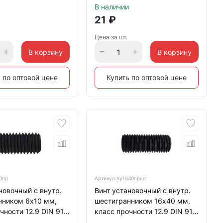
В наличии
21
₽
Цена за шт.
В корзину
В корзину
 по оптовой цене
Купить по оптовой цене
0пр
Артикул
ву1640пршт
новочный с внутр.
Винт установочный с внутр.
нником 6х10 мм,
шестигранником 16х40 мм,
чности 12.9 DIN 913
класс прочности 12.9 DIN 913
ец, черный
тупой конец, черный