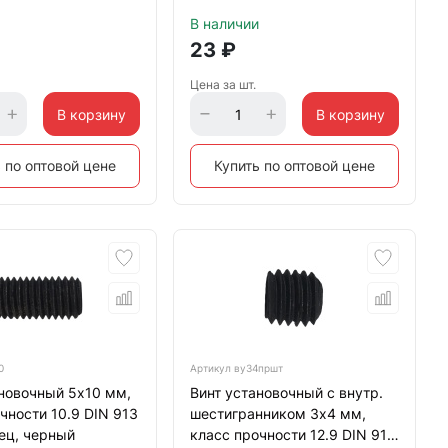
ец, черный
DIN 913 тупой конец
В наличии
23
₽
Цена за шт.
В корзину
В корзину
 по оптовой цене
Купить по оптовой цене
0
Артикул
ву34пршт
новочный 5х10 мм,
Винт установочный с внутр.
чности 10.9 DIN 913
шестигранником 3х4 мм,
ец, черный
класс прочности 12.9 DIN 913