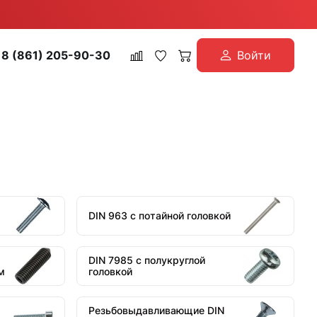
8 (861) 205-90-30
Войти
DIN 963 с потайной головкой
DIN 7985 c полукруглой
м
головкой
Резьбовыдавливающие DIN
8