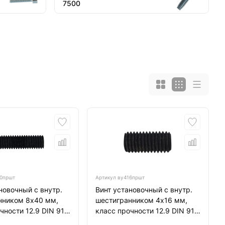
7500
0пршт
Артикул
ву416пршт
новочный с внутр.
Винт установочный с внутр.
нником 8х40 мм,
шестигранником 4х16 мм,
чности 12.9 DIN 913
класс прочности 12.9 DIN 913
ец, черный
тупой конец, черный