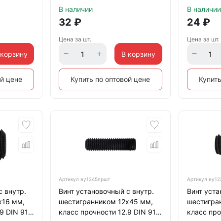
В наличии
В наличии
32
₽
24
₽
Цена за шт.
Цена за шт.
 корзину
В корзину
ой цене
Купить по оптовой цене
Купить
Артикул
ву1245пршт
Артикул
ву12
с внутр.
Винт установочный с внутр.
Винт уста
х16 мм,
шестигранником 12х45 мм,
шестигра
9 DIN 913
класс прочности 12.9 DIN 913
класс про