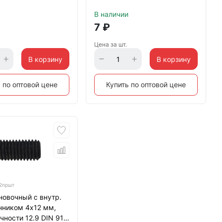
тупой конец, черный
В наличии
7
₽
Цена за шт.
В корзину
В корзину
 по оптовой цене
Купить по оптовой цене
2пршт
новочный с внутр.
нником 4х12 мм,
чности 12.9 DIN 913