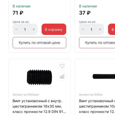
тупой конец, черный
тупой конец, черны
В наличии
В наличии
71
₽
37
₽
Цена за шт.
Цена за шт.
В корзину
В
Купить по оптовой цене
Купить по оптов
Артикул
ву1630пршт
Артикул
ву1030пр
Винт установочный с внутр.
Винт установочный 
шестигранником 16х30 мм,
шестигранником 10
класс прочности 12.9 DIN 913
класс прочности 12.