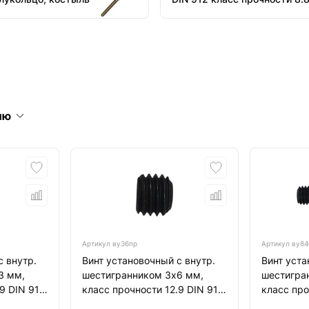
ию
Артикул
ву36пр
Артикул
ву84
с внутр.
Винт установочный с внутр.
Винт уста
3 мм,
шестигранником 3х6 мм,
шестигра
9 DIN 913
класс прочности 12.9 DIN 913
класс про
й
тупой конец, черный
тупой кон