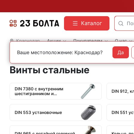
Каталог
Краснодар
Акции
Покупателям
О нас
Ваше местоположение: Краснодар?
Да
Главная
Строительный крепеж
Винты
Винты стальные
DIN 7380 с внутренним
DIN 912, к
шестигранником и
полукруглой головкой
DIN 553 установочные
DIN 551 у
DIN 965 с потайной головкой
Кольцо, п