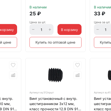
й
тупой конец, черный
В наличии
В наличии
25
₽
33
₽
Цена за шт.
Цена за шт.
 корзину
В корзину
ой цене
Купить по оптовой цене
Купить
Артикул
ву312пршт
Артикул
ву41
с внутр.
Винт установочный с внутр.
Винт уста
10 мм,
шестигранником 3х12 мм,
шестигра
9 DIN 913
класс прочности 12.9 DIN 913
класс про