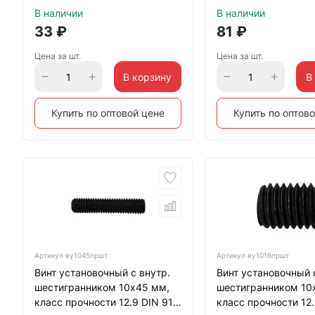
В наличии
В наличии
33
₽
81
₽
Цена за шт.
Цена за шт.
В корзину
В
Купить по оптовой цене
Купить по оптов
Артикул
ву1045пршт
Артикул
ву1016пршт
Винт установочный с внутр.
Винт установочный 
шестигранником 10х45 мм,
шестигранником 10
класс прочности 12.9 DIN 913
класс прочности 12.