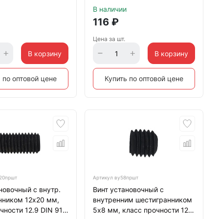
В наличии
116
₽
Цена за шт.
В корзину
В корзину
 по оптовой цене
Купить по оптовой цене
20пршт
Артикул
ву58пршт
новочный с внутр.
Винт установочный с
нником 12х20 мм,
внутренним шестигранником
чности 12.9 DIN 913
5х8 мм, класс прочности 12.9