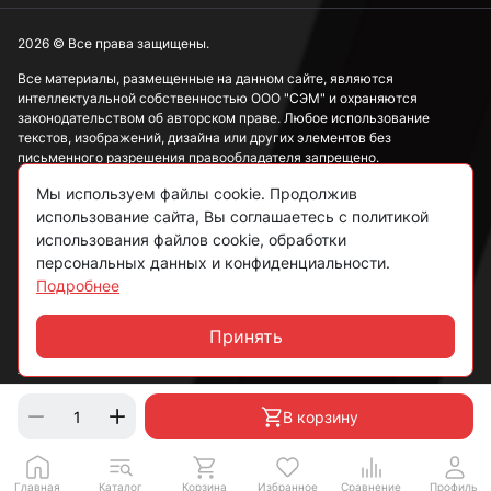
2026 © Все права защищены.
Все материалы, размещенные на данном сайте, являются
интеллектуальной собственностью ООО "СЭМ" и охраняются
законодательством об авторском праве. Любое использование
текстов, изображений, дизайна или других элементов без
письменного разрешения правообладателя запрещено.
Мы используем файлы cookie. Продолжив
Информация, представленная на сайте, носит исключительно
ознакомительный характер и не может рассматриваться как
использование сайта, Вы соглашаетесь с политикой
публичная оферта в соответствии со ст. 437 ГК РФ.
использования файлов cookie, обработки
персональных данных и конфиденциальности.
Подробнее
Политика конфиденциальности
Согласие на обработку данных
Принять
Чат
Пользовательское соглашение
В корзину
Главная
Каталог
Корзина
Избранное
Сравнение
Профиль