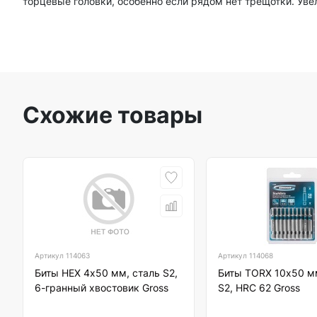
торцевые головки, особенно если рядом нет трещотки. Уве
Схожие товары
Артикул
114063
Артикул
114068
Биты HEX 4х50 мм, сталь S2,
Биты TORX 10х50 м
6-гранный хвостовик Gross
S2, HRC 62 Gross