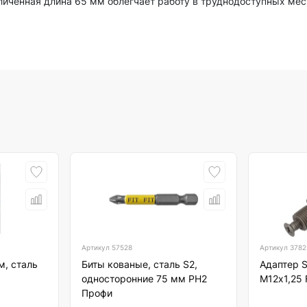
личенная длина 65 мм облегчает работу в труднодоступных мес
Артикул
57528
Артикул
3782
м, сталь
Биты кованые, сталь S2,
Адаптер 
односторонние 75 мм РН2
М12х1,25 
Профи