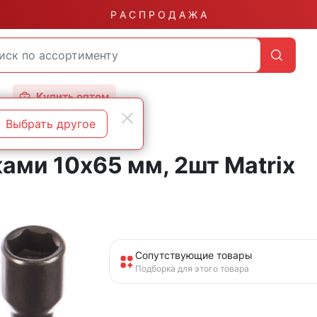
Р А С П Р О Д А Ж А
Купить оптом
Выбрать другое
ами 10х65 мм, 2шт Matrix
Сопутствующие товары
Подборка для этого товара