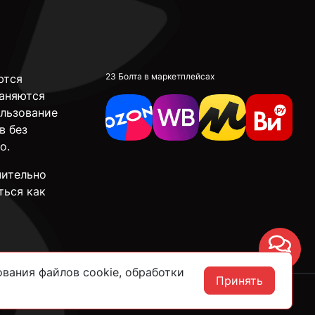
23 Болта в маркетплейсах
ются
аняются
ользование
в без
о.
чительно
ться как
Чат
вания файлов cookie, обработки
Принять