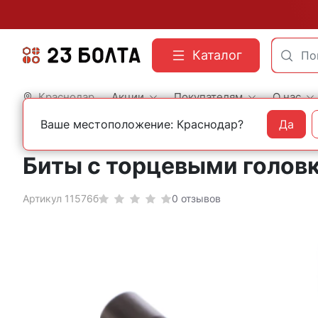
Каталог
Краснодар
Акции
Покупателям
О нас
Ваше местоположение: Краснодар?
Да
Главная
Оснастка
Адаптеры и биты
Биты с торцевыми головк
Артикул 11576б
0 отзывов