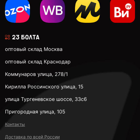
М14
М16
оптовый склад Москва
М20
оптовый склад Краснодар
Коммунаров улица, 278/1
М24
Кирилла Россинского улица, 15
М30
улица Тургеневское шоссе, 33с6
Пригородная улица, 105
к.п. 4,8
Контакты
Доставка по всей России