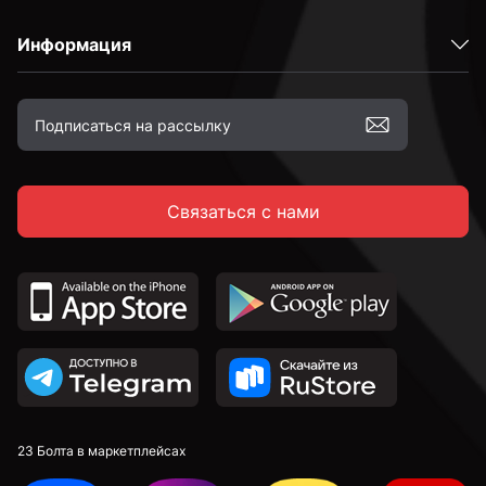
Информация
Оцинкованные
Желтый цинк
Связаться с нами
М6
М8
М10
М12
23 Болта в маркетплейсах