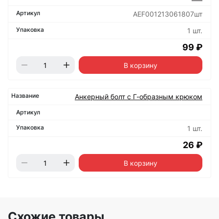
AEF001213061807шт
1 шт.
99 ₽
В корзину
Анкерный болт с Г-образным крюком
1 шт.
26 ₽
В корзину
Схожие товары