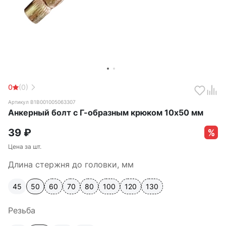
0
(0)
Артикул B1B001005063307
Анкерный болт с Г-образным крюком 10х50 мм
39
₽
Цена за шт.
Длина стержня до головки, мм
45
50
60
70
80
100
120
130
Резьба