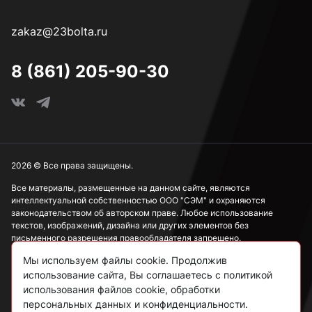
к.п. 5,8
zakaz@23bolta.ru
Под ключ 8 мм
8 (861) 205-90-30
Под ключ 10 мм
Под ключ 13 мм
2026 © Все права защищены.
Все материалы, размещенные на данном сайте, являются
интеллектуальной собственностью ООО "СЭМ" и охраняются
Под ключ 15 мм
законодательством об авторском праве. Любое использование
текстов, изображений, дизайна или других элементов без
письменного разрешения правообладателя запрещено.
Под ключ 17 мм
Мы используем файлы cookie. Продолжив
Информация, представленная на сайте, носит исключительно
использование сайта, Вы соглашаетесь с политикой
ознакомительный характер и не может рассматриваться как
публичная оферта в соответствии со ст. 437 ГК РФ.
использования файлов cookie, обработки
Под ключ 19 мм
персональных данных и конфиденциальности.