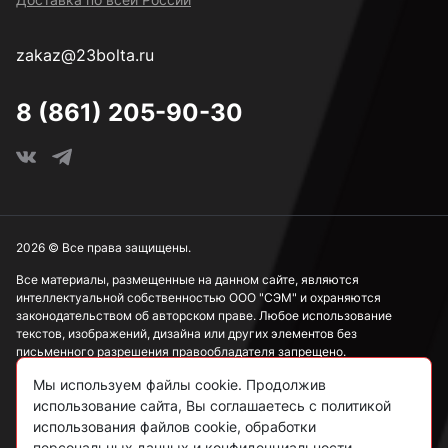
zakaz@23bolta.ru
8 (861) 205-90-30
2026 © Все права защищены.
Все материалы, размещенные на данном сайте, являются
интеллектуальной собственностью ООО "СЭМ" и охраняются
законодательством об авторском праве. Любое использование
текстов, изображений, дизайна или других элементов без
письменного разрешения правообладателя запрещено.
Мы используем файлы cookie. Продолжив
Информация, представленная на сайте, носит исключительно
ознакомительный характер и не может рассматриваться как
использование сайта, Вы соглашаетесь с политикой
публичная оферта в соответствии со ст. 437 ГК РФ.
использования файлов cookie, обработки
персональных данных и конфиденциальности.