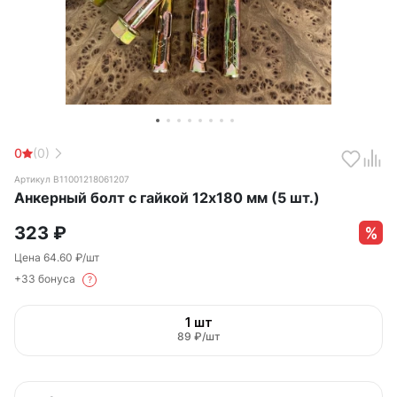
0
(0)
Артикул B11001218061207
Анкерный болт с гайкой 12x180 мм (5 шт.)
323
₽
Цена 64.60 ₽/шт
+33 бонуса
?
1 шт
89 ₽/шт