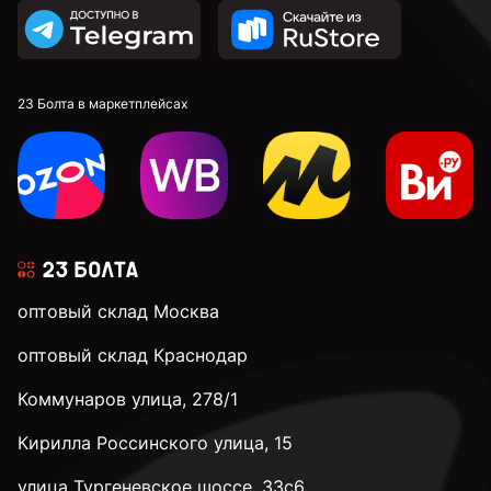
М10
М12
23 Болта в маркетплейсах
М14
М16
оптовый склад Москва
М20
оптовый склад Краснодар
Коммунаров улица, 278/1
М24
Кирилла Россинского улица, 15
М30
улица Тургеневское шоссе, 33с6