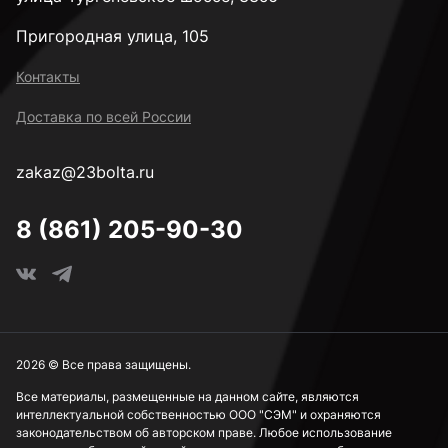
Пригородная улица, 105
к.п. 4,8
Контакты
Доставка по всей России
к.п. 5,8
zakaz@23bolta.ru
Под ключ 8 мм
8 (861) 205-90-30
Под ключ 10 мм
Под ключ 13 мм
2026 © Все права защищены.
Все материалы, размещенные на данном сайте, являются
интеллектуальной собственностью ООО "СЭМ" и охраняются
Под ключ 15 мм
законодательством об авторском праве. Любое использование