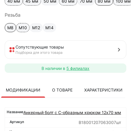
40 мм
45 мм
50 мм
60 мм
70 мм
80 мм
100 мм
Резьба
М8
М10
М12
М14
Сопутствующие товары
Подборка для этого товара
В наличии в
5 филиалах
МОДИФИКАЦИИ
О ТОВАРЕ
ХАРАКТЕРИСТИКИ
Анкерный болт с С-образным крюком 12х70 мм
B18001207063007шт