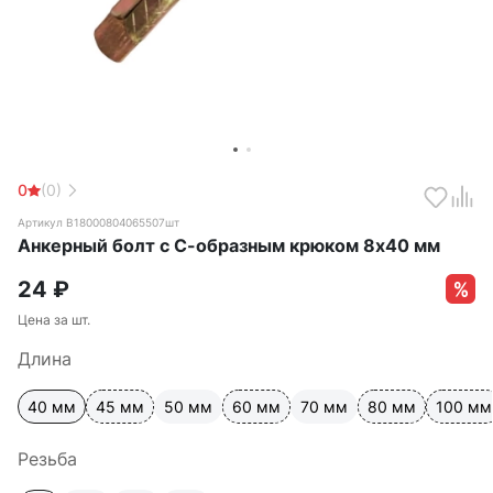
0
(0)
Артикул В18000804065507шт
Анкерный болт с С-образным крюком 8х40 мм
24
₽
Цена за шт.
Длина
40 мм
45 мм
50 мм
60 мм
70 мм
80 мм
100 мм
Резьба