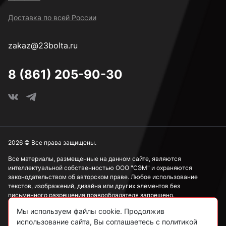
Доставка по всей России
к.п. 5,8
zakaz@23bolta.ru
Под ключ 8 мм
8 (861) 205-90-30
Под ключ 10 мм
Под ключ 13 мм
2026 © Все права защищены.
Все материалы, размещенные на данном сайте, являются
интеллектуальной собственностью ООО "СЭМ" и охраняются
Под ключ 15 мм
законодательством об авторском праве. Любое использование
текстов, изображений, дизайна или других элементов без
письменного разрешения правообладателя запрещено.
Под ключ 17 мм
Мы используем файлы cookie. Продолжив
Информация, представленная на сайте, носит исключительно
использование сайта, Вы соглашаетесь с политикой
ознакомительный характер и не может рассматриваться как