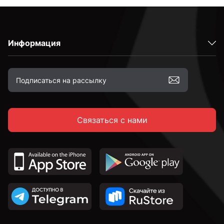
Латунные
Информация
Оцинкованные
Желтый цинк
Связаться с нами
М6
М8
М10