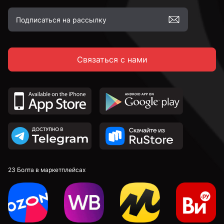
Желтый цинк
Связаться с нами
М6
М8
М10
М12
23 Болта в маркетплейсах
М14