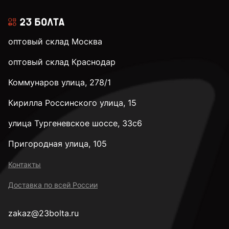
М16
оптовый склад Москва
М20
оптовый склад Краснодар
Коммунаров улица, 278/1
М24
Кирилла Россинского улица, 15
М30
улица Тургеневское шоссе, 33с6
Пригородная улица, 105
к.п. 4,8
Контакты
Доставка по всей России
к.п. 5,8
zakaz@23bolta.ru