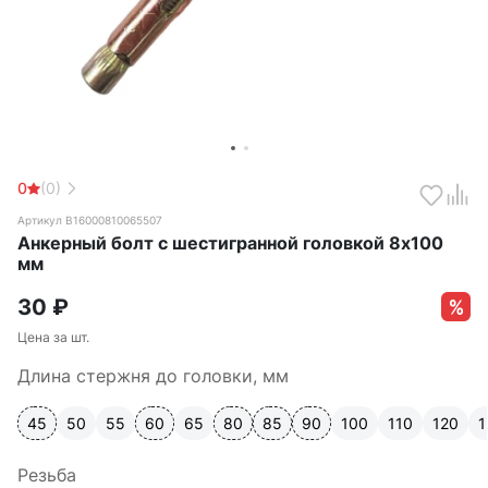
0
(0)
Артикул B16000810065507
Анкерный болт с шестигранной головкой 8х100
мм
30
₽
Цена за шт.
Длина стержня до головки, мм
45
50
55
60
65
80
85
90
100
110
120
1
Резьба