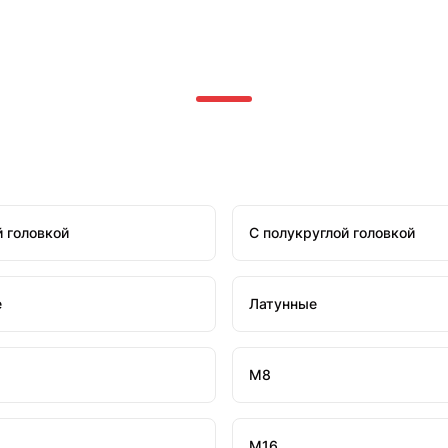
й головкой
С полукруглой головкой
е
Латунные
М8
М16