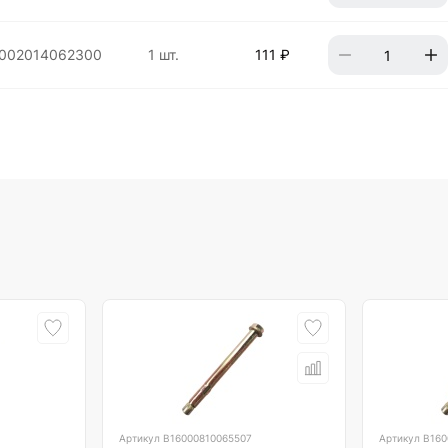
002014062300
1 шт.
111 ₽
Артикул
B16000810065507
Артикул
B160