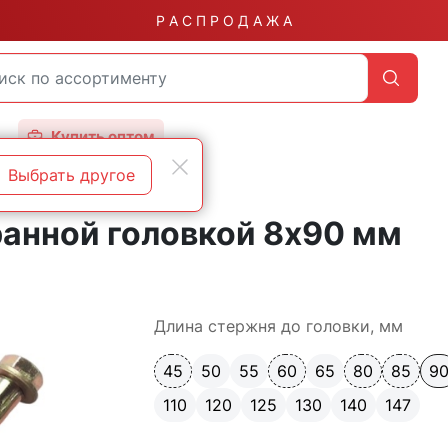
Р А С П Р О Д А Ж А
Купить оптом
Выбрать другое
ранной головкой 8х90 мм
Длина стержня до головки, мм
45
50
55
60
65
80
85
9
110
120
125
130
140
147