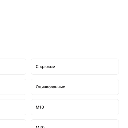
С крюком
Оцинкованные
М10
М20