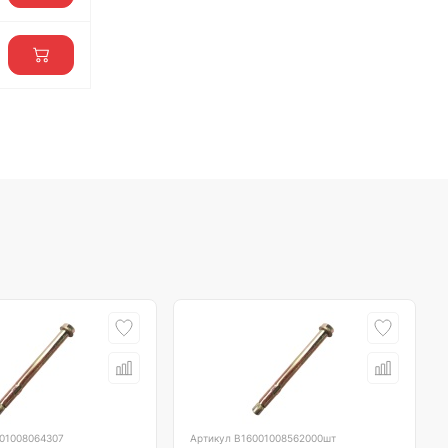
01008064307
Артикул
B16001008562000шт