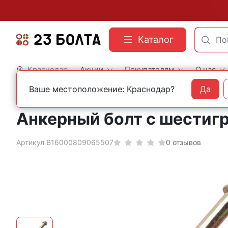
Каталог
Краснодар
Акции
Покупателям
О нас
Ваше местоположение: Краснодар?
Да
Главная
Строительный крепеж
Анкеры
С шестигранной головкой
Анкерный болт с шестиг
Артикул B16000809065507
0 отзывов