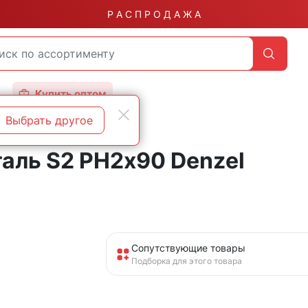
Р А С П Р О Д А Ж А
Купить оптом
Выбрать другое
аль S2 PH2х90 Denzel
Сопутствующие товары
Подборка для этого товара