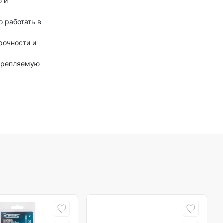
ю и
 работать в
рочности и
акрепляемую