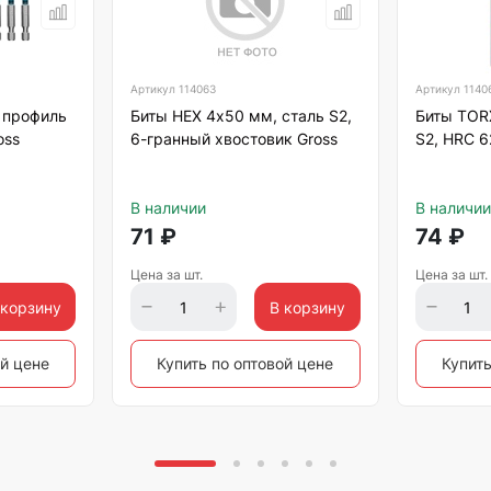
Артикул
114063
Артикул
1140
 профиль
Биты HEX 4х50 мм, сталь S2,
Биты TOR
oss
6-гранный хвостовик Gross
S2, HRC 6
В наличии
В наличии
71
₽
74
₽
Цена за шт.
Цена за шт.
 корзину
В корзину
ой цене
Купить по оптовой цене
Купить