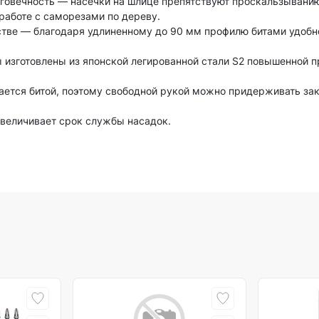
лговечность — насечки на шлице препятствуют проскальзывани
работе с саморезами по дереву.
тве — благодаря удлиненному до 90 мм профилю битами удобно
 изготовлены из японской легированной стали S2 повышенной п
ается битой, поэтому свободной рукой можно придерживать з
величивает срок службы насадок.