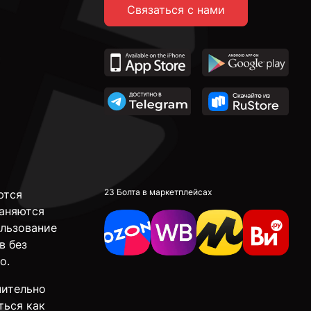
Связаться с нами
23 Болта в маркетплейсах
ются
аняются
ользование
в без
о.
чительно
ться как