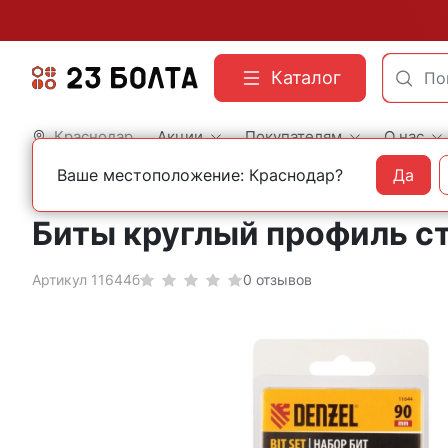
Каталог
Краснодар
Акции
Покупателям
О нас
Ваше местоположение: Краснодар?
Да
Главная
Оснастка
Адаптеры и биты
Биты круглый профиль ст
Артикул 11644б
0 отзывов