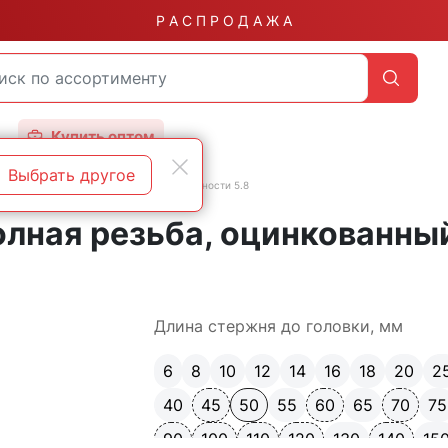
Р А С П Р О Д А Ж А
Купить оптом
Выбрать другое
бой
DIN 933 полная резьба класс прочности 5.8
олная резьба, оцинкованны
Длина стержня до головки, мм
6
8
10
12
14
16
18
20
2
40
45
50
55
60
65
70
75
90
100
110
120
130
140
15