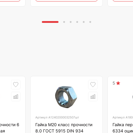
5
Артикул
А12402000032507шт
Артикул
А180
очности 6
Гайка М20 класс прочности
Гайка пе
ная
8.0 ГОСТ 5915 DIN 934
6334 оци