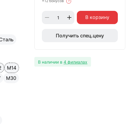
+12 бонусов
?
В корзину
Получить спец.цену
Сталь
В наличии в
4 филиалах
2
М14
7
М30