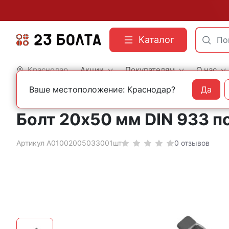
Каталог
Краснодар
Акции
Покупателям
О нас
Ваше местоположение: Краснодар?
Да
Главная
Строительный крепеж
Болты
DIN 933 шестигранные с полной резь
Болт 20х50 мм DIN 933 п
Артикул А01002005033001шт
0 отзывов