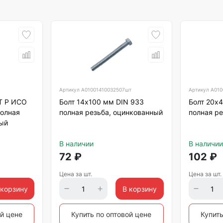
Артикул
А01001410032507шт
Артикул
А010
Т Р ИСО
Болт 14х100 мм DIN 933
Болт 20х
полная
полная резьба, оцинкованный
полная ре
ный
В наличии
В наличии
72
₽
102
₽
Цена за шт.
Цена за шт.
 корзину
В корзину
ой цене
Купить по оптовой цене
Купить