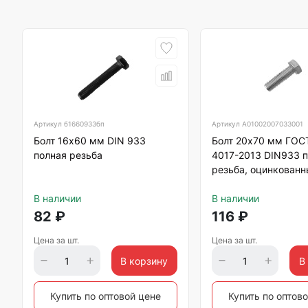
Артикул
б1660933бп
Артикул
А01002007033001
Болт 16х60 мм DIN 933
Болт 20х70 мм ГОС
полная резьба
4017-2013 DIN933 
резьба, оцинкован
В наличии
В наличии
82
₽
116
₽
Цена за шт.
Цена за шт.
В корзину
В
Купить по оптовой цене
Купить по оптов