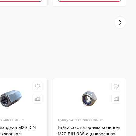
00200030507шт
Артикул
А1С000200030007шт
реходная М20 DIN
Гайка со стопорным кольцом
нкованная
М20 DIN 985 оцинкованная