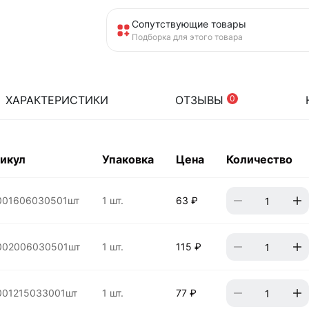
Сопутствующие товары
Подборка для этого товара
ХАРАКТЕРИСТИКИ
ОТЗЫВЫ
0
икул
Упаковка
Цена
Количество
001606030501шт
1 шт.
63 ₽
002006030501шт
1 шт.
115 ₽
001215033001шт
1 шт.
77 ₽