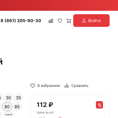
8 (861) 205-90-30
Войти
й
В избранное
Сравнить
5
30
35
112
₽
80
85
Цена за шт.
0
160