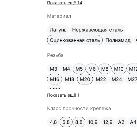
Показать ещё 14
170
180
200
220
240
260
Материал
Латунь
Нержавеющая сталь
Оцинкованная сталь
Полиамид
Резьба
М3
М4
М5
М6
М8
М10
М1
М16
М18
М20
М22
М24
М2
М36
Показать ещё 1
Класс прочности крепежа
4,8
5,8
8,8
10,9
12,9
A2
А4